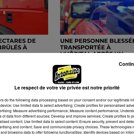
ECTARES DE
UNE PERSONNE BLESSÉ
BRÛLÉS À
TRANSPORTÉE À
L'HÔPITAL APRÈS UN
ACCIDENT SUR...
Contin
Le respect de votre vie privée est notre priorité
ers
do the following data processing based on your consent and/or our legitimate int
device; Use limited data to select advertising; Create profiles for personalised adver
vertising; Measure advertising performance; Measure content performance; Unders
ns of data from different sources; Develop and improve services; Create profiles to 
alised content; Use limited data to select content; Ensure security, prevent and detect
ertising and content; Save and communicate privacy choices. These technologies
and browsing data to offer following functionalities: Identify devices based on infor