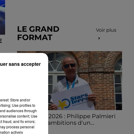
LE GRAND
Voir plus
FORMAT
E
uer sans accepter
erest: Store and/or
tising; Use profiles to
tand audiences through
Stars'Terre 2026 : Philippe Palmieri
personalise content; Use
 fraud, and fix errors;
dévoile les ambitions d'un...
 may process personal
À quelques semaines de la première
mation actively