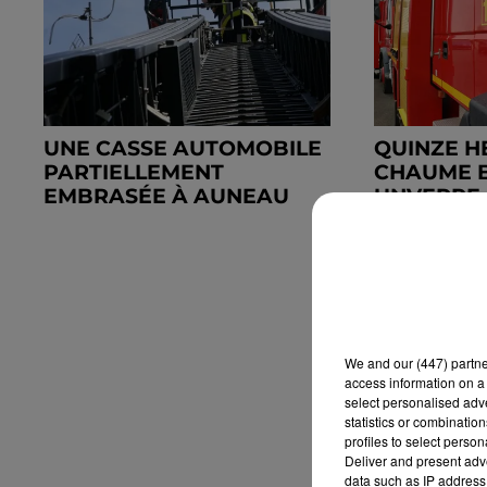
UNE CASSE AUTOMOBILE
QUINZE H
PARTIELLEMENT
CHAUME 
EMBRASÉE À AUNEAU
UNVERRE
We and
our (447) partn
access information on a 
select personalised ad
statistics or combinatio
profiles to select person
Deliver and present adv
data such as IP address 