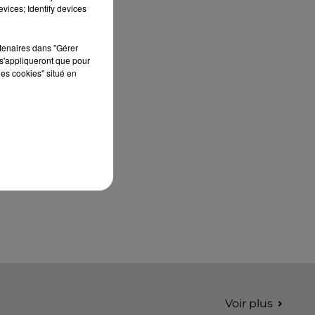
édition de Stars'Terre, organisée du 18 au 20
vices; Identify devices
septembre 2026 au Château de Courtalain,
Philippe Palmieri, président...
rtenaires dans "Gérer
s'appliqueront que pour
les cookies" situé en
Voir plus