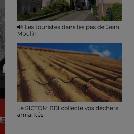
🔊 Les touristes dans les pas de Jean
Moulin
Le « tourisme de mémoire » s'invite dans
les sorties estivales de Chartres Tourisme.
Le SICTOM BBI collecte vos déchets
amiantés
La collecte se fait sous conditions et pour
un nombre limité de personnes, sur