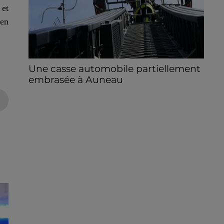
 et
 en
Une casse automobile partiellement
embrasée à Auneau
« chômage technique pour neuf personnes
» après le sinistre, qui a également fait un
blessé.