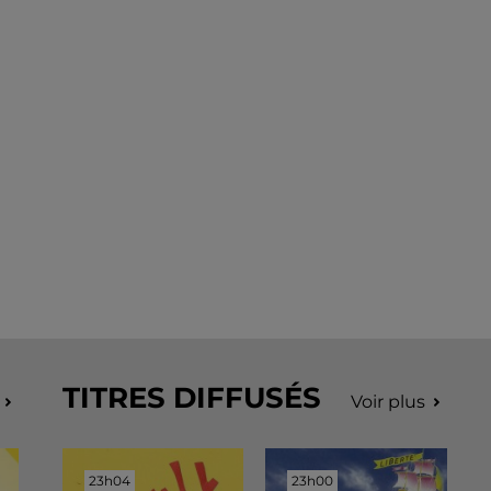
TITRES DIFFUSÉS
Voir plus
23h04
23h04
23h00
23h00