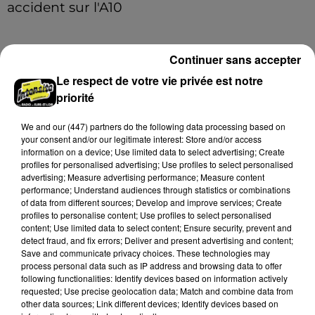
accident sur l'A10
Le choc a eu lieu dans la matinée, vendredi 7 août à
hauteur de Sainville en direction d'Orléans.
Continuer sans accepter
A LA UNE
Le respect de votre vie privée est notre
Voir plus
priorité
We and
our (447) partners
do the following data processing based on
your consent and/or our legitimate interest: Store and/or access
information on a device; Use limited data to select advertising; Create
profiles for personalised advertising; Use profiles to select personalised
advertising; Measure advertising performance; Measure content
performance; Understand audiences through statistics or combinations
of data from different sources; Develop and improve services; Create
profiles to personalise content; Use profiles to select personalised
content; Use limited data to select content; Ensure security, prevent and
detect fraud, and fix errors; Deliver and present advertising and content;
Save and communicate privacy choices. These technologies may
process personal data such as IP address and browsing data to offer
following functionalities: Identify devices based on information actively
requested; Use precise geolocation data; Match and combine data from
Quatre blessés dont un grave dans un
other data sources; Link different devices; Identify devices based on
accident sur l'A10