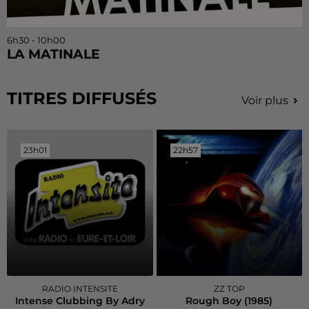
6h30 - 10h00
LA MATINALE
TITRES DIFFUSÉS
Voir plus
23h01
23h01
22h57
22h57
RADIO INTENSITE
ZZ TOP
Intense Clubbing By Adry
Rough Boy (1985)