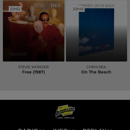
22h52
22h52
22h45
22h45
STEVIE WONDER
CHRIS REA
Free (1987)
On The Beach