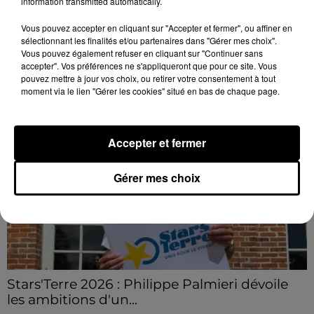
information transmitted automatically.
Le choc a eu lieu dans la matinée, vendredi 7 août à
Vous pouvez accepter en cliquant sur "Accepter et fermer", ou affiner en
hauteur de Sainville en direction d'Orléans.
sélectionnant les finalités et/ou partenaires dans "Gérer mes choix".
Vous pouvez également refuser en cliquant sur "Continuer sans
LE GRAND FORMAT
accepter". Vos préférences ne s'appliqueront que pour ce site. Vous
Voir plus
pouvez mettre à jour vos choix, ou retirer votre consentement à tout
moment via le lien "Gérer les cookies" situé en bas de chaque page.
Accepter et fermer
Gérer mes choix
Stars'Terre 2026 : Philippe Palmieri dévoile
les ambitions d'un...