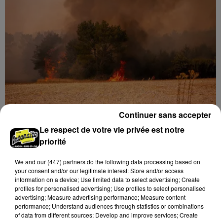
Continuer sans accepter
Loir-et-Cher : un pyromane interpellé grâce
Le respect de votre vie privée est notre
au sang-froid des...
priorité
Samedi 25 juillet, plus d'une dizaine de feux de
champs et de sous-bois ont été déclenchés dans le
We and
our (447) partners
do the following data processing based on
your consent and/or our legitimate interest: Store and/or access
secteur de Fontaine-les-Côteaux, Montoire et Lunay.
information on a device; Use limited data to select advertising; Create
Grâce...
LE GRAND FORMAT
profiles for personalised advertising; Use profiles to select personalised
Voir plus
advertising; Measure advertising performance; Measure content
performance; Understand audiences through statistics or combinations
of data from different sources; Develop and improve services; Create