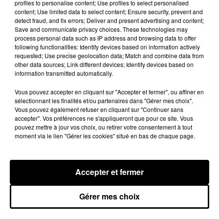
profiles to personalise content; Use profiles to select personalised
content; Use limited data to select content; Ensure security, prevent and
detect fraud, and fix errors; Deliver and present advertising and content;
Save and communicate privacy choices. These technologies may
process personal data such as IP address and browsing data to offer
following functionalities: Identify devices based on information actively
requested; Use precise geolocation data; Match and combine data from
other data sources; Link different devices; Identify devices based on
information transmitted automatically.
Vous pouvez accepter en cliquant sur "Accepter et fermer", ou affiner en
sélectionnant les finalités et/ou partenaires dans "Gérer mes choix".
Vous pouvez également refuser en cliquant sur "Continuer sans
Stars'Terre 2026 : Philippe Palmieri dévoile
accepter". Vos préférences ne s'appliqueront que pour ce site. Vous
les ambitions d'un...
pouvez mettre à jour vos choix, ou retirer votre consentement à tout
moment via le lien "Gérer les cookies" situé en bas de chaque page.
À quelques semaines de la première édition de
Stars'Terre, organisée du 18 au 20 septembre 2026 au
Château de Courtalain, Philippe Palmieri, président...
Accepter et fermer
LES JEUX
Voir plus
Gérer mes choix