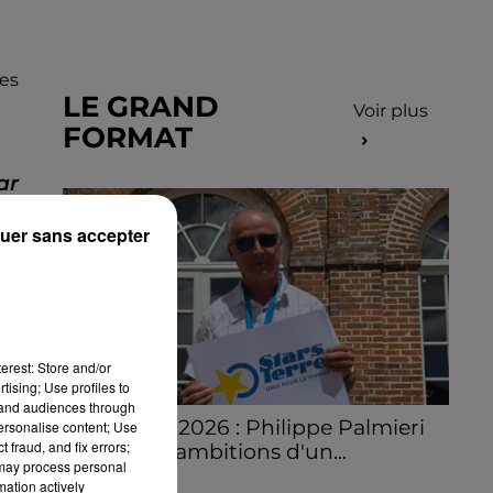
res
LE GRAND
Voir plus
FORMAT
ar
uer sans accepter
 et
ant
erest: Store and/or
tre
tising; Use profiles to
tand audiences through
Stars'Terre 2026 : Philippe Palmieri
personalise content; Use
 fraud, and fix errors;
dévoile les ambitions d'un...
 may process personal
À quelques semaines de la première
mation actively