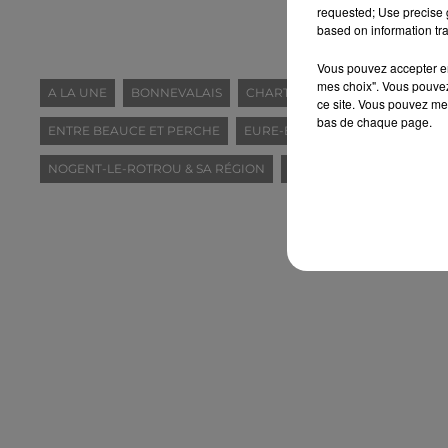
requested; Use precise g
based on information tra
Vous pouvez accepter en 
mes choix". Vous pouvez
A LA UNE
BONNEVALAIS
CHARTRES & SA RÉGION
CHÂ
ce site. Vous pouvez met
bas de chaque page.
ENTRE BEAUCE ET PERCHE
EURE-ET-LOIR (28)
FORÊTS D
NOGENT-LE-ROTROU & SA RÉGION
PORTES EURÉLIENNES D'