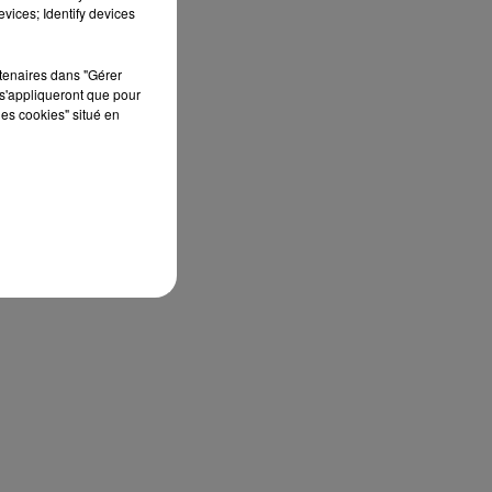
édition de Stars'Terre, organisée du 18 au 20
vices; Identify devices
septembre 2026 au Château de Courtalain,
Philippe Palmieri, président...
rtenaires dans "Gérer
s'appliqueront que pour
les cookies" situé en