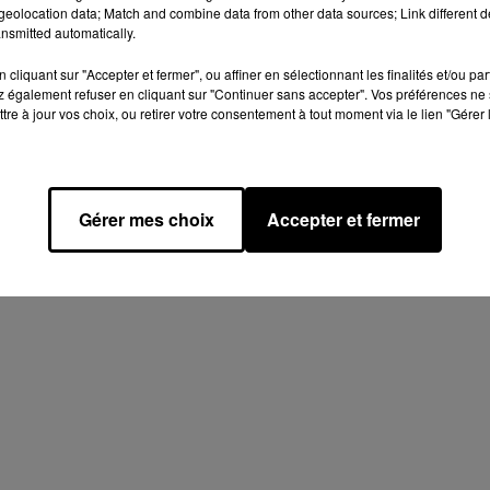
eolocation data; Match and combine data from other data sources; Link different de
nsmitted automatically.
cliquant sur "Accepter et fermer", ou affiner en sélectionnant les finalités et/ou pa
 également refuser en cliquant sur "Continuer sans accepter". Vos préférences ne 
TEAUDUN & SA RÉGION
CŒUR DE BEAUCE
DREUX & SA RÉGION
tre à jour vos choix, ou retirer votre consentement à tout moment via le lien "Gérer 
U PERCHE
GRAND FORMAT
INFO LOCALE
ÎLE DE FRANCE
TERRES DE PERCHE
Gérer mes choix
Accepter et fermer