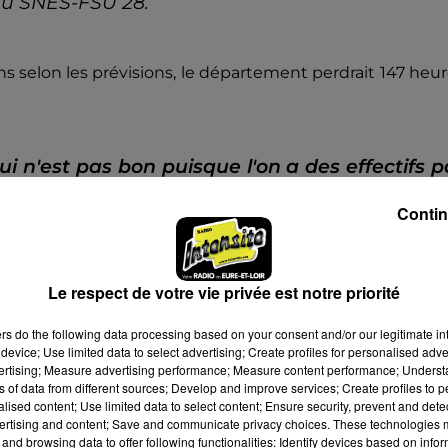
 du SNES-FSU 28.
ns selon les prévisions, le département perdrait 147 heu
i n'est pas bon puisque l'on a des effectifs p
Contin
ontre la dotation des moyens prévus dans les collèges
Le respect de votre vie privée est notre priorité
premier degré, qui sont habituellement dévoilées cour
ers
do the following data processing based on your consent and/or our legitimate int
raison des élections municipales. La carte scolaire doit ê
device; Use limited data to select advertising; Create profiles for personalised adver
vertising; Measure advertising performance; Measure content performance; Unders
ns of data from different sources; Develop and improve services; Create profiles to 
alised content; Use limited data to select content; Ensure security, prevent and detect
ertising and content; Save and communicate privacy choices. These technologies
u
and browsing data to offer following functionalities: Identify devices based on infor