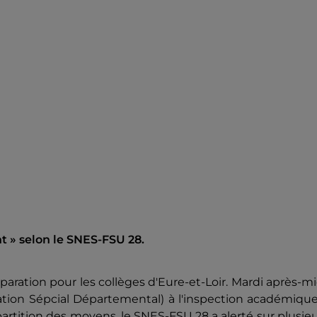
t » selon le SNES-FSU 28.
paration pour les collèges d'Eure-et-Loir. Mardi après-mi
ation Sépcial Départemental) à l'inspection académiqu
partition des moyens, le SNES-FSU 28 a alerté sur plusie