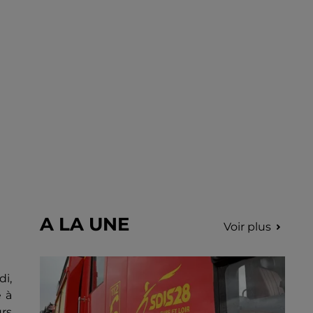
A LA UNE
Voir plus
di,
e à
urs