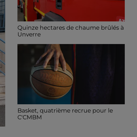
Quinze hectares de chaume brûlés à
Unverre
Deux personnes ont été prises en charge
par les secours après avoir inhalé des
fumées.
Basket, quatrième recrue pour le
C'CMBM
Le club chartrain annonce l'arrivée de
Jonathan Mkamba en provenance de Pau.