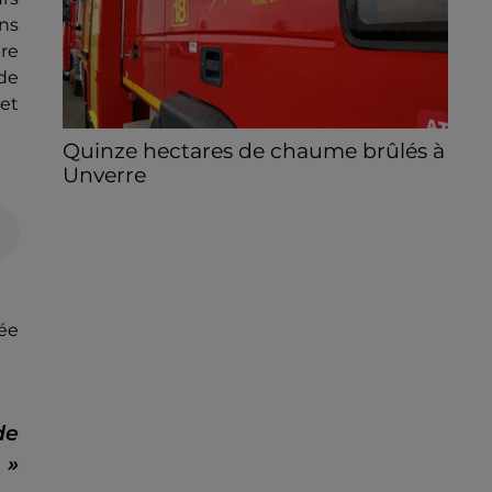
ns
re
de
 et
Quinze hectares de chaume brûlés à
Unverre
Deux personnes ont été prises en charge
par les secours après avoir inhalé des
fumées.
ée
de
 »