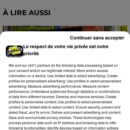
À LIRE AUSSI
Continuer sans accepter
Le respect de votre vie privée est notre
priorité
We and
our (447) partners
do the following data processing based on
your consent and/or our legitimate interest: Store and/or access
information on a device; Use limited data to select advertising; Create
profiles for personalised advertising; Use profiles to select personalised
advertising; Measure advertising performance; Measure content
performance; Understand audiences through statistics or combinations
of data from different sources; Develop and improve services; Create
profiles to personalise content; Use profiles to select personalised
content; Use limited data to select content; Ensure security, prevent and
detect fraud, and fix errors; Deliver and present advertising and content;
Save and communicate privacy choices. These technologies may
process personal data such as IP address and browsing data to offer
LES ÉLEVAGES INTENSIFS DE NOUVEAU
following functionalities: Identify devices based on information actively