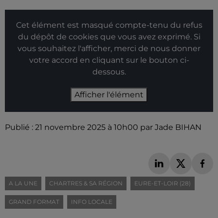
Cet élément est masqué compte-tenu du refus
du dépôt de cookies que vous avez exprimé. Si
vous souhaitez l'afficher, merci de nous donner
votre accord en cliquant sur le bouton ci-
dessous.
Afficher l'élément
Publié : 21 novembre 2025 à 10h00 par Jade BIHAN
A LA UNE
CHARTRES & SA RÉGION
EURE-ET-LOIR (28)
GRAND FORMAT
INFO LOCALE