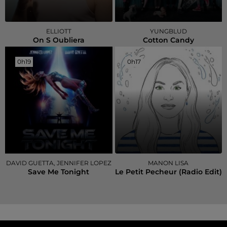
ELLIOTT
YUNGBLUD
On S Oubliera
Cotton Candy
0h19
0h19
0h17
0h17
DAVID GUETTA, JENNIFER LOPEZ
MANON LISA
Save Me Tonight
Le Petit Pecheur (radio Edit)