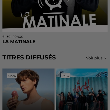
6h30 - 10h00
LA MATINALE
TITRES DIFFUSÉS
Voir plus
0h26
0h26
0h23
0h23