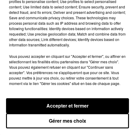
profiles to personalise content; Use profiles to select personalised
content; Use limited data to select content; Ensure security, prevent and
detect fraud, and fix errors; Deliver and present advertising and content;
Save and communicate privacy choices. These technologies may
process personal data such as IP address and browsing data to offer
following functionalities: Identify devices based on information actively
requested; Use precise geolocation data; Match and combine data from
other data sources; Link different devices; Identify devices based on
information transmitted automatically.
Vous pouvez accepter en cliquant sur "Accepter et fermer", ou affiner en
sélectionnant les finalités et/ou partenaires dans "Gérer mes choix".
Vous pouvez également refuser en cliquant sur "Continuer sans
accepter". Vos préférences ne s'appliqueront que pour ce site. Vous
pouvez mettre à jour vos choix, ou retirer votre consentement à tout
Loir-et-Cher : un pyromane interpellé grâce
moment via le lien "Gérer les cookies" situé en bas de chaque page.
au sang-froid des...
Samedi 25 juillet, plus d'une dizaine de feux de
champs et de sous-bois ont été déclenchés dans le
Accepter et fermer
secteur de Fontaine-les-Côteaux, Montoire et Lunay.
Grâce...
LE GRAND FORMAT
Voir plus
Gérer mes choix