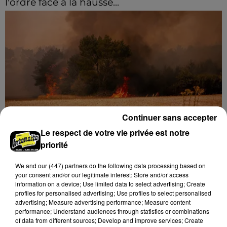
l'ordre face à la hausse...
Incrustation de déchets, déjections sur les sites
symboliques et temps communal gaspillé : face à la
hausse des incivilités, la mairie de Gommerville
hausse...
Continuer sans accepter
Le respect de votre vie privée est notre
Loir-et-Cher : un pyromane interpellé grâce
priorité
au sang-froid des...
We and
our (447) partners
do the following data processing based on
Samedi 25 juillet, plus d'une dizaine de feux de
your consent and/or our legitimate interest: Store and/or access
champs et de sous-bois ont été déclenchés dans le
information on a device; Use limited data to select advertising; Create
secteur de Fontaine-les-Côteaux, Montoire et Lunay.
profiles for personalised advertising; Use profiles to select personalised
advertising; Measure advertising performance; Measure content
Grâce...
A LA UNE
Voir plus
performance; Understand audiences through statistics or combinations
of data from different sources; Develop and improve services; Create