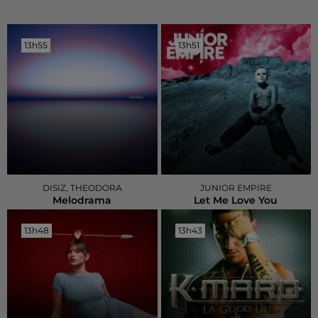
13h55
13h55
13h51
13h51
DISIZ, THEODORA
JUNIOR EMPIRE
Melodrama
Let Me Love You
13h48
13h48
13h43
13h43