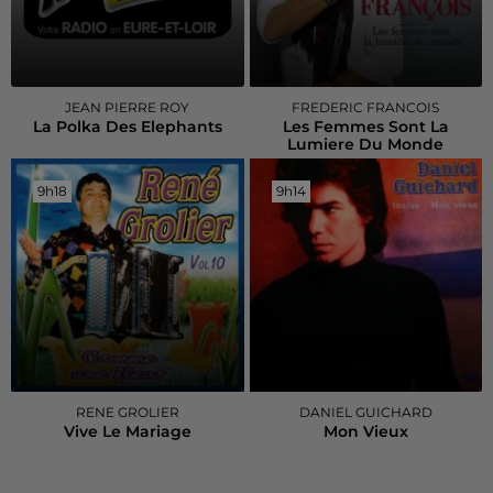
JEAN PIERRE ROY
FREDERIC FRANCOIS
La Polka Des Elephants
Les Femmes Sont La
Lumiere Du Monde
9h18
9h18
9h14
9h14
RENE GROLIER
DANIEL GUICHARD
Vive Le Mariage
Mon Vieux