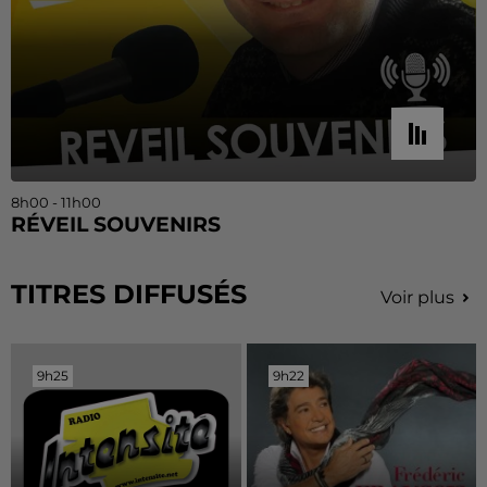
8h00 - 11h00
RÉVEIL SOUVENIRS
TITRES DIFFUSÉS
Voir plus
9h25
9h25
9h22
9h22