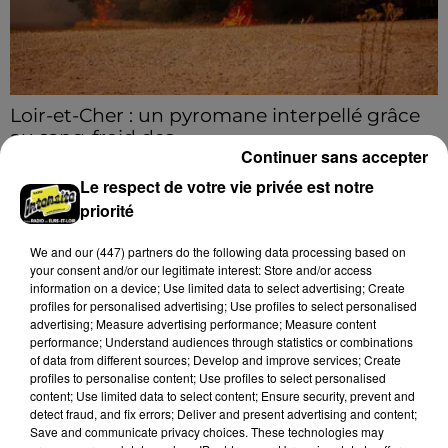
Loir-et-Cher : un pyromane interpellé grâce
au sang-froid des...
Continuer sans accepter
Samedi 25 juillet, plus d'une dizaine de feux de
Le respect de votre vie privée est notre
champs et de sous-bois ont été déclenchés dans le
priorité
secteur de Fontaine-les-Côteaux, Montoire et Lunay.
Grâce...
A LA UNE
Voir plus
We and
our (447) partners
do the following data processing based on
your consent and/or our legitimate interest: Store and/or access
information on a device; Use limited data to select advertising; Create
profiles for personalised advertising; Use profiles to select personalised
advertising; Measure advertising performance; Measure content
performance; Understand audiences through statistics or combinations
of data from different sources; Develop and improve services; Create
profiles to personalise content; Use profiles to select personalised
content; Use limited data to select content; Ensure security, prevent and
detect fraud, and fix errors; Deliver and present advertising and content;
Save and communicate privacy choices. These technologies may