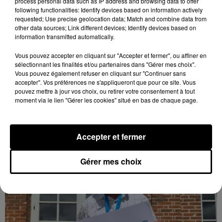
process personal data such as IP address and browsing data to offer
following functionalities: Identify devices based on information actively
requested; Use precise geolocation data; Match and combine data from
other data sources; Link different devices; Identify devices based on
information transmitted automatically.
Loir-et-Cher : un pyromane interpellé grâce
Vous pouvez accepter en cliquant sur "Accepter et fermer", ou affiner en
au sang-froid des...
sélectionnant les finalités et/ou partenaires dans "Gérer mes choix".
Samedi 25 juillet, plus d'une dizaine de feux de
Vous pouvez également refuser en cliquant sur "Continuer sans
accepter". Vos préférences ne s'appliqueront que pour ce site. Vous
champs et de sous-bois ont été déclenchés dans le
pouvez mettre à jour vos choix, ou retirer votre consentement à tout
secteur de Fontaine-les-Côteaux, Montoire et Lunay.
moment via le lien "Gérer les cookies" situé en bas de chaque page.
Grâce...
LE GRAND FORMAT
Voir plus
Accepter et fermer
Gérer mes choix