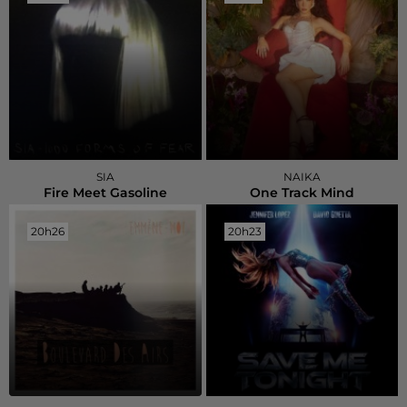
SIA
NAIKA
Fire Meet Gasoline
One Track Mind
20h26
20h26
20h23
20h23