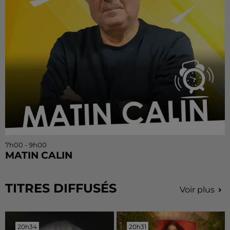
7h00 - 9h00
MATIN CALIN
TITRES DIFFUSÉS
Voir plus
20h34
20h34
20h31
20h31