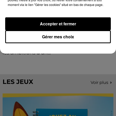
moment via le lien "Gérer les cookies" situé en bas de chaque page.
Accepter et fermer
Gérer mes choix
Stars'Terre 2026 : Philippe Palmieri dévoile
les ambitions d'un...
À quelques semaines de la première édition de
Stars'Terre, organisée du 18 au 20 septembre 2026 au
Château de Courtalain, Philippe Palmieri, président...
LES JEUX
Voir plus