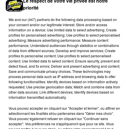
Le respect de votre vie privée est notre
priorité
We and
our (447) partners
do the following data processing based on
your consent and/or our legitimate interest: Store and/or access
information on a device; Use limited data to select advertising; Create
profiles for personalised advertising; Use profiles to select personalised
advertising; Measure advertising performance; Measure content
performance; Understand audiences through statistics or combinations
of data from different sources; Develop and improve services; Create
profiles to personalise content; Use profiles to select personalised
Coupe de France : les basketteurs chartrains
content; Use limited data to select content; Ensure security, prevent and
connaissent la...
detect fraud, and fix errors; Deliver and present advertising and content;
Le C'CMBM affrontera un autre club de la région
Save and communicate privacy choices. These technologies may
Centre à l'occasion des 32es de finale de la Coupe de
process personal data such as IP address and browsing data to offer
following functionalities: Identify devices based on information actively
France.
requested; Use precise geolocation data; Match and combine data from
LE GRAND FORMAT
other data sources; Link different devices; Identify devices based on
Voir plus
information transmitted automatically.
Vous pouvez accepter en cliquant sur "Accepter et fermer", ou affiner en
sélectionnant les finalités et/ou partenaires dans "Gérer mes choix".
Vous pouvez également refuser en cliquant sur "Continuer sans
accepter". Vos préférences ne s'appliqueront que pour ce site. Vous
pouvez mettre à jour vos choix, ou retirer votre consentement à tout