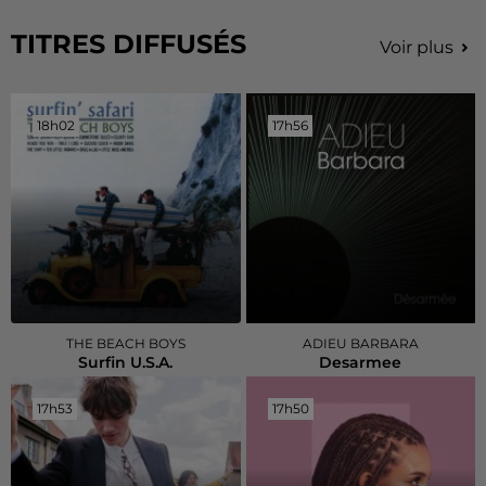
TITRES DIFFUSÉS
Voir plus
18h02
18h02
17h56
17h56
THE BEACH BOYS
ADIEU BARBARA
Surfin U.s.a.
Desarmee
17h53
17h53
17h50
17h50