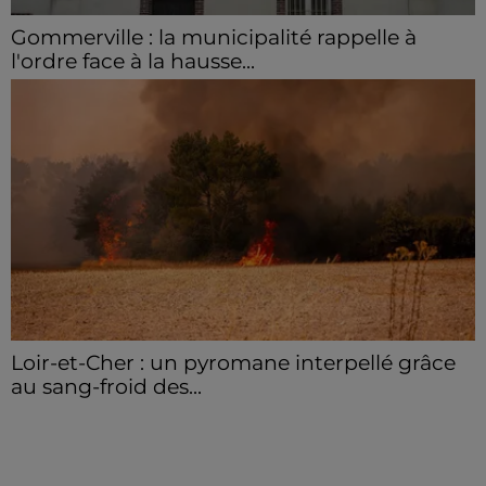
Gommerville : la municipalité rappelle à
l'ordre face à la hausse...
Incrustation de déchets, déjections sur les sites
symboliques et temps communal gaspillé : face à la
hausse des incivilités, la mairie de Gommerville
hausse...
Loir-et-Cher : un pyromane interpellé grâce
au sang-froid des...
Samedi 25 juillet, plus d'une dizaine de feux de
champs et de sous-bois ont été déclenchés dans le
secteur de Fontaine-les-Côteaux, Montoire et Lunay.