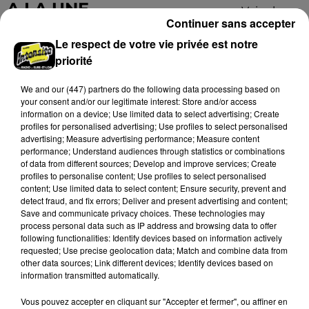
Grâce...
A LA UNE
Voir plus
Continuer sans accepter
Le respect de votre vie privée est notre
priorité
We and
our (447) partners
do the following data processing based on
your consent and/or our legitimate interest: Store and/or access
information on a device; Use limited data to select advertising; Create
profiles for personalised advertising; Use profiles to select personalised
advertising; Measure advertising performance; Measure content
performance; Understand audiences through statistics or combinations
of data from different sources; Develop and improve services; Create
profiles to personalise content; Use profiles to select personalised
content; Use limited data to select content; Ensure security, prevent and
detect fraud, and fix errors; Deliver and present advertising and content;
Save and communicate privacy choices. These technologies may
Loir-et-Cher : un pyromane interpellé grâce
process personal data such as IP address and browsing data to offer
au sang-froid des...
following functionalities: Identify devices based on information actively
requested; Use precise geolocation data; Match and combine data from
Samedi 25 juillet, plus d'une dizaine de feux de
other data sources; Link different devices; Identify devices based on
champs et de sous-bois ont été déclenchés dans le
information transmitted automatically.
secteur de Fontaine-les-Côteaux, Montoire et Lunay.
Grâce...
Vous pouvez accepter en cliquant sur "Accepter et fermer", ou affiner en
LE GRAND FORMAT