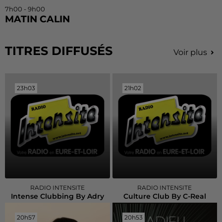
7h00 - 9h00
MATIN CALIN
TITRES DIFFUSÉS
Voir plus
23h03
23h03
21h02
21h02
RADIO INTENSITE
RADIO INTENSITE
Intense Clubbing By Adry
Culture Club By C-Real
20h57
20h57
20h53
20h53