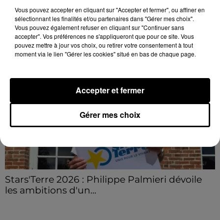
Centre à l'occasion des 32es de finale de la Coupe de
Vous pouvez accepter en cliquant sur "Accepter et fermer", ou affiner en
France.
sélectionnant les finalités et/ou partenaires dans "Gérer mes choix".
LE GRAND FORMAT
Vous pouvez également refuser en cliquant sur "Continuer sans
Voir plus
accepter". Vos préférences ne s'appliqueront que pour ce site. Vous
pouvez mettre à jour vos choix, ou retirer votre consentement à tout
moment via le lien "Gérer les cookies" situé en bas de chaque page.
Accepter et fermer
Gérer mes choix
Stars'Terre 2026 : Philippe Palmieri dévoile
les ambitions d'un...
À quelques semaines de la première édition de
Stars'Terre, organisée du 18 au 20 septembre 2026 au