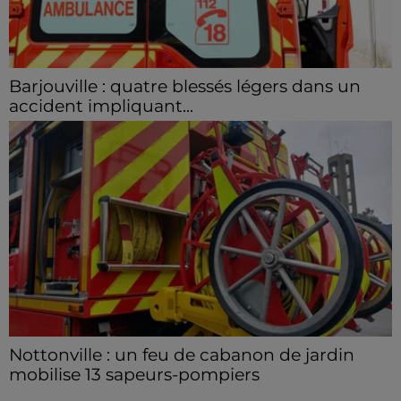
Barjouville : quatre blessés légers dans un
accident impliquant...
La circulation a été fortement perturbée ce samedi
après-midi sur la D910 à hauteur de Barjouville à la
suite d'une collision entre trois véhicules. Quatre...
Nottonville : un feu de cabanon de jardin
mobilise 13 sapeurs-pompiers
Un incendie s'est déclaré en début d'après-midi 8