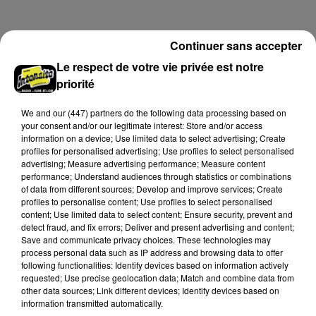
août dans le jardin d'une habitation à Nottonville.
L'intervention rapide des secours a permis
Continuer sans accepter
d'éteindre...
A LA UNE
Voir plus
Le respect de votre vie privée est notre
priorité
We and
our (447) partners
do the following data processing based on
your consent and/or our legitimate interest: Store and/or access
information on a device; Use limited data to select advertising; Create
profiles for personalised advertising; Use profiles to select personalised
advertising; Measure advertising performance; Measure content
performance; Understand audiences through statistics or combinations
of data from different sources; Develop and improve services; Create
profiles to personalise content; Use profiles to select personalised
content; Use limited data to select content; Ensure security, prevent and
detect fraud, and fix errors; Deliver and present advertising and content;
Save and communicate privacy choices. These technologies may
process personal data such as IP address and browsing data to offer
following functionalities: Identify devices based on information actively
Coupe de France : les basketteurs chartrains
requested; Use precise geolocation data; Match and combine data from
connaissent la...
other data sources; Link different devices; Identify devices based on
Le C'CMBM affrontera un autre club de la région
information transmitted automatically.