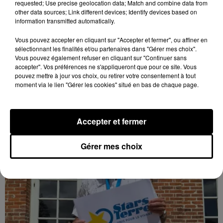
requested; Use precise geolocation data; Match and combine data from
other data sources; Link different devices; Identify devices based on
information transmitted automatically.
Quatre blessés dont un grave dans un
accident sur l'A10
Vous pouvez accepter en cliquant sur "Accepter et fermer", ou affiner en
Le choc a eu lieu dans la matinée, vendredi 7 août à
sélectionnant les finalités et/ou partenaires dans "Gérer mes choix".
Vous pouvez également refuser en cliquant sur "Continuer sans
hauteur de Sainville en direction d'Orléans.
accepter". Vos préférences ne s'appliqueront que pour ce site. Vous
pouvez mettre à jour vos choix, ou retirer votre consentement à tout
moment via le lien "Gérer les cookies" situé en bas de chaque page.
LE GRAND FORMAT
Voir plus
Accepter et fermer
Gérer mes choix