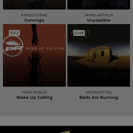
KENDJI GIRAC
JAMES ARTHUR
Conmigo
Impossible
5h53
5h53
5h48
5h48
PAPA ROACH
MIDNIGHT OIL
Wake Up Calling
Beds Are Burning