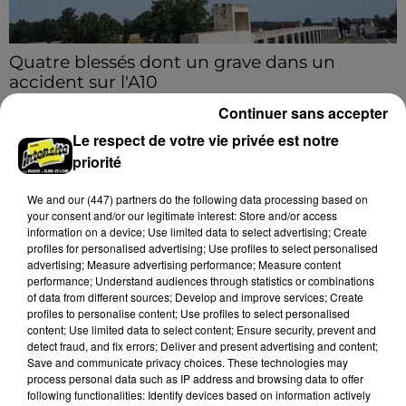
Quatre blessés dont un grave dans un
accident sur l'A10
Le choc a eu lieu dans la matinée, vendredi 7 août à
Continuer sans accepter
hauteur de Sainville en direction d'Orléans.
Le respect de votre vie privée est notre
priorité
A LA UNE
Voir plus
We and
our (447) partners
do the following data processing based on
your consent and/or our legitimate interest: Store and/or access
information on a device; Use limited data to select advertising; Create
profiles for personalised advertising; Use profiles to select personalised
advertising; Measure advertising performance; Measure content
performance; Understand audiences through statistics or combinations
of data from different sources; Develop and improve services; Create
profiles to personalise content; Use profiles to select personalised
content; Use limited data to select content; Ensure security, prevent and
detect fraud, and fix errors; Deliver and present advertising and content;
Save and communicate privacy choices. These technologies may
process personal data such as IP address and browsing data to offer
following functionalities: Identify devices based on information actively