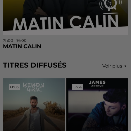
7h00 - 9h00
MATIN CALIN
TITRES DIFFUSÉS
Voir plus
6h03
6h03
5h56
5h56