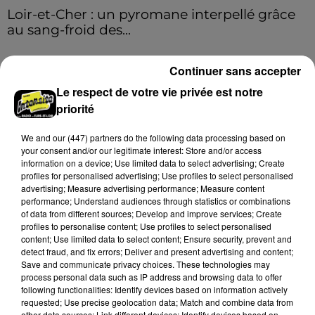
Loir-et-Cher : un pyromane interpellé grâce
au sang-froid des...
Samedi 25 juillet, plus d'une dizaine de feux de
champs et de sous-bois ont été déclenchés dans le
Continuer sans accepter
secteur de Fontaine-les-Côteaux, Montoire et Lunay.
Le respect de votre vie privée est notre
Grâce...
A LA UNE
Voir plus
priorité
We and
our (447) partners
do the following data processing based on
your consent and/or our legitimate interest: Store and/or access
information on a device; Use limited data to select advertising; Create
profiles for personalised advertising; Use profiles to select personalised
advertising; Measure advertising performance; Measure content
performance; Understand audiences through statistics or combinations
of data from different sources; Develop and improve services; Create
profiles to personalise content; Use profiles to select personalised
content; Use limited data to select content; Ensure security, prevent and
detect fraud, and fix errors; Deliver and present advertising and content;
Save and communicate privacy choices. These technologies may
process personal data such as IP address and browsing data to offer
following functionalities: Identify devices based on information actively
requested; Use precise geolocation data; Match and combine data from
other data sources; Link different devices; Identify devices based on