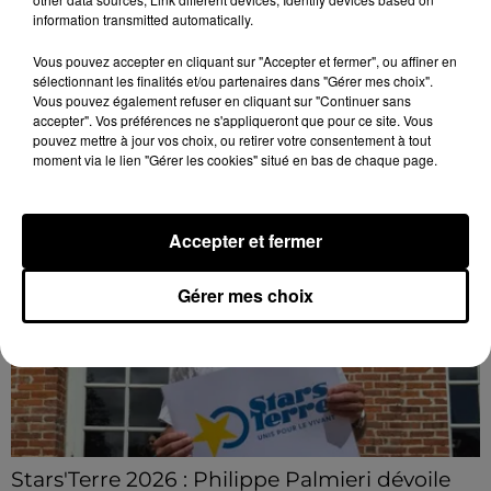
Loir-et-Cher : un pyromane interpellé grâce
information transmitted automatically.
au sang-froid des...
Samedi 25 juillet, plus d'une dizaine de feux de
Vous pouvez accepter en cliquant sur "Accepter et fermer", ou affiner en
champs et de sous-bois ont été déclenchés dans le
sélectionnant les finalités et/ou partenaires dans "Gérer mes choix".
Vous pouvez également refuser en cliquant sur "Continuer sans
secteur de Fontaine-les-Côteaux, Montoire et Lunay.
accepter". Vos préférences ne s'appliqueront que pour ce site. Vous
Grâce...
LE GRAND FORMAT
pouvez mettre à jour vos choix, ou retirer votre consentement à tout
Voir plus
moment via le lien "Gérer les cookies" situé en bas de chaque page.
Accepter et fermer
Gérer mes choix
Stars'Terre 2026 : Philippe Palmieri dévoile