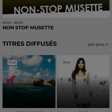
6h00 - 8h00
NON STOP MUSETTE
TITRES DIFFUSÉS
Voir plus
11h33
11h33
11h24
11h24