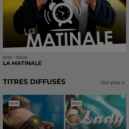
6h30 - 10h00
LA MATINALE
TITRES DIFFUSÉS
Voir plus
6h09
6h09
6h03
6h03