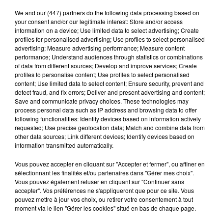
We and
our (447) partners
do the following data processing based on
your consent and/or our legitimate interest: Store and/or access
information on a device; Use limited data to select advertising; Create
profiles for personalised advertising; Use profiles to select personalised
advertising; Measure advertising performance; Measure content
performance; Understand audiences through statistics or combinations
Le SICTOM BBI collecte vos déchets
of data from different sources; Develop and improve services; Create
amiantés
profiles to personalise content; Use profiles to select personalised
content; Use limited data to select content; Ensure security, prevent and
La collecte se fait sous conditions et pour un nombre
detect fraud, and fix errors; Deliver and present advertising and content;
limité de personnes, sur incription.
Save and communicate privacy choices. These technologies may
process personal data such as IP address and browsing data to offer
following functionalities: Identify devices based on information actively
A LA UNE
Voir plus
requested; Use precise geolocation data; Match and combine data from
other data sources; Link different devices; Identify devices based on
information transmitted automatically.
Vous pouvez accepter en cliquant sur "Accepter et fermer", ou affiner en
sélectionnant les finalités et/ou partenaires dans "Gérer mes choix".
Vous pouvez également refuser en cliquant sur "Continuer sans
accepter". Vos préférences ne s'appliqueront que pour ce site. Vous
pouvez mettre à jour vos choix, ou retirer votre consentement à tout
moment via le lien "Gérer les cookies" situé en bas de chaque page.