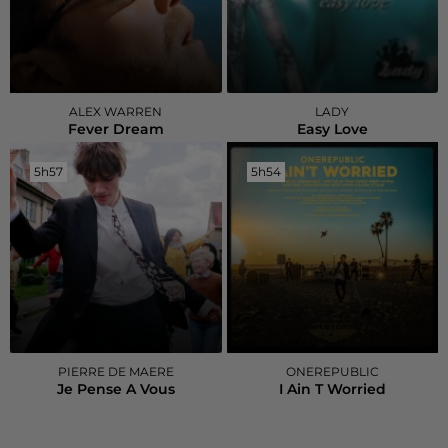
ALEX WARREN
LADY
Fever Dream
Easy Love
5h57
5h57
5h54
5h54
PIERRE DE MAERE
ONEREPUBLIC
Je Pense A Vous
I Ain T Worried