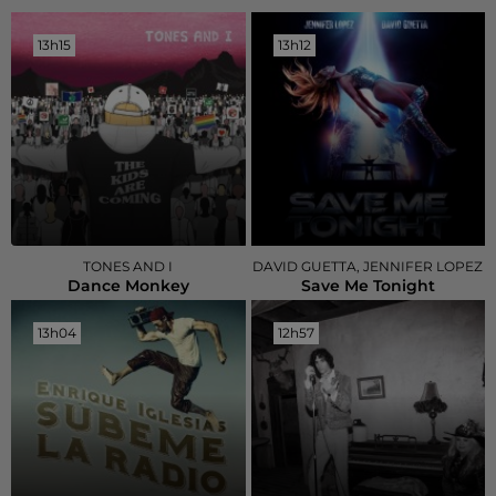
13h15
13h15
13h12
13h12
TONES AND I
DAVID GUETTA, JENNIFER LOPEZ
Dance Monkey
Save Me Tonight
13h04
13h04
12h57
12h57