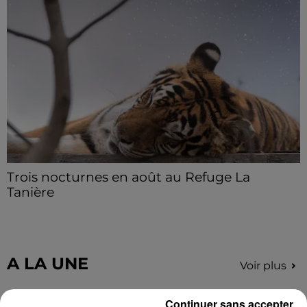
Le C'CMBM affrontera un autre club de la région
Centre à l'occasion des 32es de finale de la Coupe de
France.
Trois nocturnes en août au Refuge La
Tanière
Les visiteurs peuvent en profiter jusqu'à 22h00 les
samedi 8, 15 et 29 août.
A LA UNE
Voir plus
Continuer sans accepter