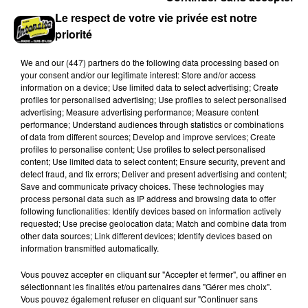
Le respect de votre vie privée est notre
priorité
We and
our (447) partners
do the following data processing based on
your consent and/or our legitimate interest: Store and/or access
information on a device; Use limited data to select advertising; Create
profiles for personalised advertising; Use profiles to select personalised
advertising; Measure advertising performance; Measure content
performance; Understand audiences through statistics or combinations
of data from different sources; Develop and improve services; Create
profiles to personalise content; Use profiles to select personalised
content; Use limited data to select content; Ensure security, prevent and
Coupe de France : les basketteurs chartrains
detect fraud, and fix errors; Deliver and present advertising and content;
connaissent la...
Save and communicate privacy choices. These technologies may
Le C'CMBM affrontera un autre club de la région
process personal data such as IP address and browsing data to offer
following functionalities: Identify devices based on information actively
Centre à l'occasion des 32es de finale de la Coupe de
requested; Use precise geolocation data; Match and combine data from
France.
other data sources; Link different devices; Identify devices based on
information transmitted automatically.
LE GRAND FORMAT
Voir plus
Vous pouvez accepter en cliquant sur "Accepter et fermer", ou affiner en
sélectionnant les finalités et/ou partenaires dans "Gérer mes choix".
Vous pouvez également refuser en cliquant sur "Continuer sans