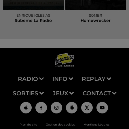
ENRIQUE IGLESIAS
SOMBR
Subeme La Radio
Homewrecker
RADIO
INFO
REPLAY
SORTIES
JEUX
CONTACT
Plan du site
Gestion des cookies
Mentions Légales