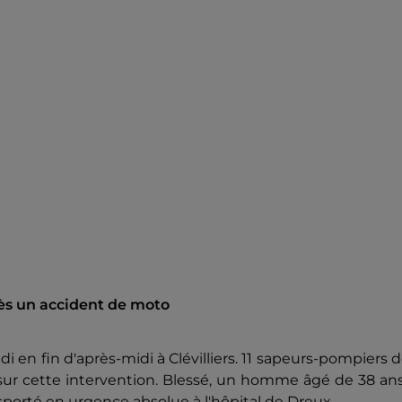
près un accident de moto
 en fin d'après-midi à Clévilliers. 11 sapeurs-pompiers 
 sur cette intervention. Blessé, un homme âgé de 38 an
nsporté en urgence absolue à l'hôpital de Dreux.