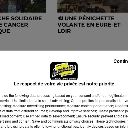
HE SOLIDAIRE
🔊 UNE PÉNICHETTE
E CANCER
VOLANTE EN EURE-ET-
QUE
LOIR
Contin
Le respect de votre vie privée est notre priorité
ers
do the following data processing based on your consent and/or our legitimate int
device; Use limited data to select advertising; Create profiles for personalised adver
vertising; Measure advertising performance; Measure content performance; Unders
ns of data from different sources; Develop and improve services; Create profiles to 
alised content; Use limited data to select content; Ensure security, prevent and detect
ertising and content; Save and communicate privacy choices. These technologies
and browsing data to offer following functionalities: Identify devices based on infor