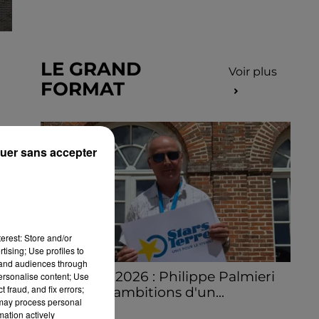
LE GRAND
Voir plus
FORMAT
uer sans accepter
erest: Store and/or
tising; Use profiles to
tand audiences through
Stars'Terre 2026 : Philippe Palmieri
personalise content; Use
 fraud, and fix errors;
dévoile les ambitions d'un...
 may process personal
À quelques semaines de la première
mation actively