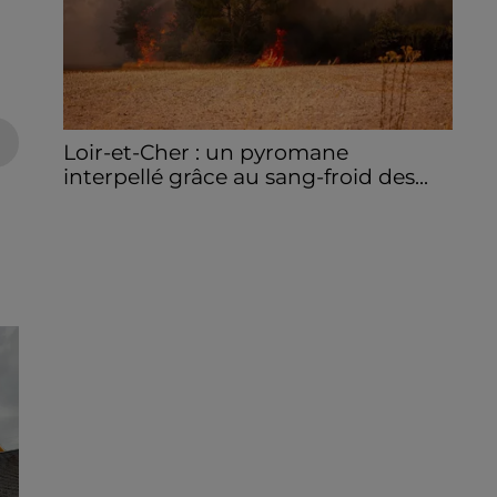
Loir-et-Cher : un pyromane
interpellé grâce au sang-froid des...
Samedi 25 juillet, plus d'une dizaine de feux
de champs et de sous-bois ont été
déclenchés dans le secteur de Fontaine-
les-Côteaux, Montoire et Lunay. Grâce...