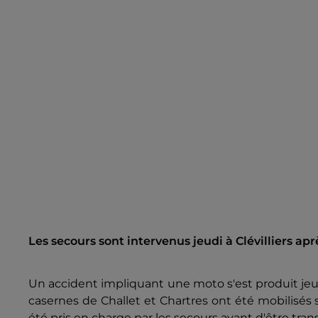
Les secours sont intervenus jeudi à Clévilliers a
Un accident impliquant une moto s'est produit jeudi
casernes de Challet et Chartres ont été mobilisés
été pris en charge par les secours avant d'être tra