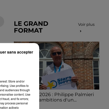
LE GRAND
Voir plus
FORMAT
uer sans accepter
erest: Store and/or
tising; Use profiles to
tand audiences through
Stars'Terre 2026 : Philippe Palmieri
personalise content; Use
 fraud, and fix errors;
dévoile les ambitions d'un...
 may process personal
À quelques semaines de la première
mation actively