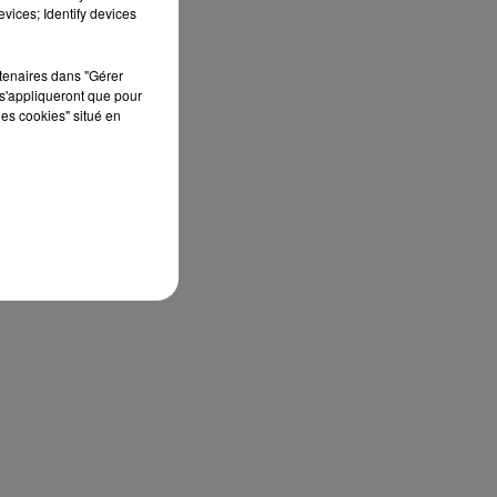
édition de Stars'Terre, organisée du 18 au 20
vices; Identify devices
septembre 2026 au Château de Courtalain,
Philippe Palmieri, président...
rtenaires dans "Gérer
s'appliqueront que pour
les cookies" situé en
S