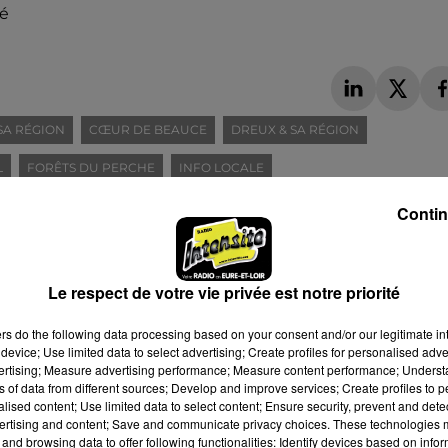
té
SA RÉGION
CŒUR DE BEAUCE
DREUX & SA RÉGION
L
FORÊTS DU PERCHE
INFO LOCALE
ÎLE DE FRANCE
SPORT
TERRES DE PERCHE
Contin
Le respect de votre vie privée est notre priorité
ers
do the following data processing based on your consent and/or our legitimate int
device; Use limited data to select advertising; Create profiles for personalised adver
vertising; Measure advertising performance; Measure content performance; Unders
ns of data from different sources; Develop and improve services; Create profiles to 
alised content; Use limited data to select content; Ensure security, prevent and detect
ertising and content; Save and communicate privacy choices. These technologies
and browsing data to offer following functionalities: Identify devices based on infor