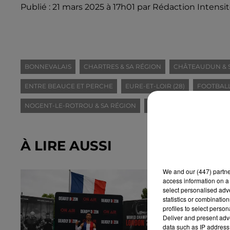
Publié : 21 mars 2025 à 17h01 par Rédaction Intensi
BONNEVALAIS
CHARTRES & SA RÉGION
CHÂTEAUDUN & 
ENTRE BEAUCE ET PERCHE
EURE-ET-LOIR (28)
FOOTBAL
NOGENT-LE-ROTROU & SA RÉGION
PORTES EURÉLIENNES D'
À LIRE AUSSI
We and
our (447) partn
access information on a 
select personalised ad
statistics or combinatio
profiles to select person
Deliver and present adv
data such as IP address 