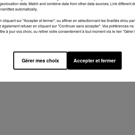
eolocation data; Match and combine data from other data sources; Link different de
nsmitted automatically.
cliquant sur "Accepter et fermer", ou affiner en sélectionnant les finalités et/ou pa
 également refuser en cliquant sur "Continuer sans accepter". Vos préférences ne 
RTRES
13 CYCLISTES EURÉLIENS
tre à jour vos choix, ou retirer votre consentement à tout moment via le lien "Gérer 
LE BASKET
AU DÉPART DU
CONNAÎT SON
CHALLENGE MAYENNAI
R...
Gérer mes choix
Accepter et fermer