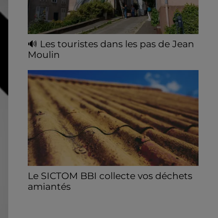
🔊 Les touristes dans les pas de Jean
Moulin
Le « tourisme de mémoire » s'invite dans
les sorties estivales de Chartres Tourisme.
Le SICTOM BBI collecte vos déchets
amiantés
La collecte se fait sous conditions et pour
un nombre limité de personnes, sur