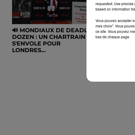
requested; Use precise g
based on information tra
Vous pouvez accepter en 
mes choix". Vous pouvez
🔊 MONDIAUX DE DEADLY
LE C'CHA
ce site. Vous pouvez met
DOZEN : UN CHARTRAIN
MÉTROPO
bas de chaque page.
S'ENVOLE POUR
FÉMININ 
LONDRES...
CALENDRIE