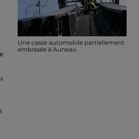
Une casse automobile partiellement
embrasée à Auneau
ll
« chômage technique pour neuf personnes
» après le sinistre, qui a également fait un
blessé.
 à
3