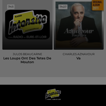
7h11
7h11
7h07
7h07
JULOS BEAUCARNE
CHARLES AZNAVOUR
Les Loups Ont Des Tetes De
Va
Mouton