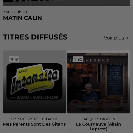
7h00 - 9h00
MATIN CALIN
TITRES DIFFUSÉS
Voir plus
7h19
7h19
7h15
7h15
LES SOEURS MOUSTACHE
JACQUES HIGELIN
Mes Parents Sont Des Gitans
La Courneuve (allain
Leprest)