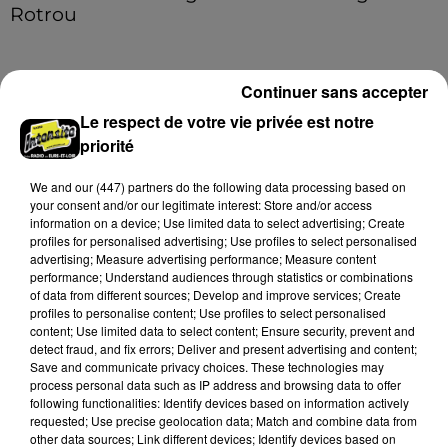
Rotrou
Les gendarmes de la brigade iront à la rencontre de
la population ce samedi 8 août sur le marché de
Nogent-le-Rotrou de 9h00 à 12h00.
Continuer sans accepter
A LA UNE
Le respect de votre vie privée est notre
Voir plus
priorité
We and
our (447) partners
do the following data processing based on
your consent and/or our legitimate interest: Store and/or access
information on a device; Use limited data to select advertising; Create
profiles for personalised advertising; Use profiles to select personalised
advertising; Measure advertising performance; Measure content
performance; Understand audiences through statistics or combinations
of data from different sources; Develop and improve services; Create
profiles to personalise content; Use profiles to select personalised
content; Use limited data to select content; Ensure security, prevent and
detect fraud, and fix errors; Deliver and present advertising and content;
Save and communicate privacy choices. These technologies may
process personal data such as IP address and browsing data to offer
following functionalities: Identify devices based on information actively
requested; Use precise geolocation data; Match and combine data from
Bison Futé : un samedi rouge sur les routes
other data sources; Link different devices; Identify devices based on