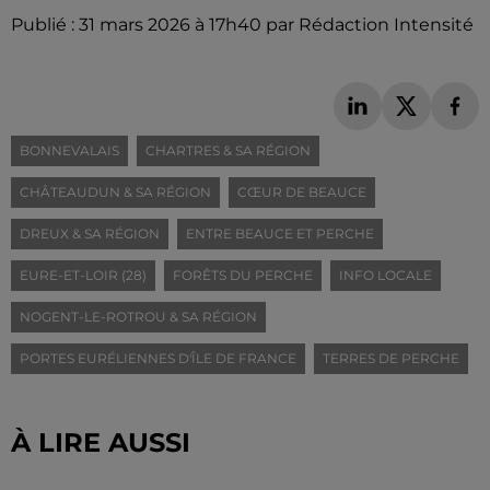
Publié : 31 mars 2026 à 17h40 par Rédaction Intensité
BONNEVALAIS
CHARTRES & SA RÉGION
CHÂTEAUDUN & SA RÉGION
CŒUR DE BEAUCE
DREUX & SA RÉGION
ENTRE BEAUCE ET PERCHE
EURE-ET-LOIR (28)
FORÊTS DU PERCHE
INFO LOCALE
NOGENT-LE-ROTROU & SA RÉGION
PORTES EURÉLIENNES D'ÎLE DE FRANCE
TERRES DE PERCHE
À LIRE AUSSI