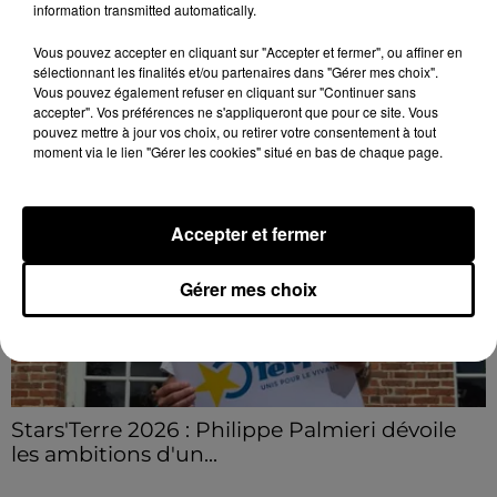
C'est l'un des week-ends les plus chargés de l'été,
information transmitted automatically.
avec des départs aussi importants que les retours.
Vous pouvez accepter en cliquant sur "Accepter et fermer", ou affiner en
sélectionnant les finalités et/ou partenaires dans "Gérer mes choix".
LE GRAND FORMAT
Vous pouvez également refuser en cliquant sur "Continuer sans
Voir plus
accepter". Vos préférences ne s'appliqueront que pour ce site. Vous
pouvez mettre à jour vos choix, ou retirer votre consentement à tout
moment via le lien "Gérer les cookies" situé en bas de chaque page.
Accepter et fermer
Gérer mes choix
Stars'Terre 2026 : Philippe Palmieri dévoile
les ambitions d'un...
À quelques semaines de la première édition de