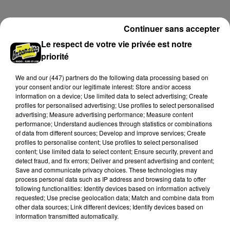
A LA UNE
Continuer sans accepter
Voir plus
Le respect de votre vie privée est notre
priorité
We and
our (447) partners
do the following data processing based on
your consent and/or our legitimate interest: Store and/or access
information on a device; Use limited data to select advertising; Create
profiles for personalised advertising; Use profiles to select personalised
advertising; Measure advertising performance; Measure content
performance; Understand audiences through statistics or combinations
of data from different sources; Develop and improve services; Create
profiles to personalise content; Use profiles to select personalised
content; Use limited data to select content; Ensure security, prevent and
detect fraud, and fix errors; Deliver and present advertising and content;
Save and communicate privacy choices. These technologies may
process personal data such as IP address and browsing data to offer
Coupe de France : les basketteurs chartrains
following functionalities: Identify devices based on information actively
connaissent la...
requested; Use precise geolocation data; Match and combine data from
other data sources; Link different devices; Identify devices based on
Le C'CMBM affrontera un autre club de la région
information transmitted automatically.
Centre à l'occasion des 32es de finale de la Coupe de