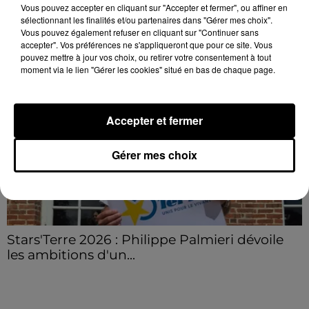
France.
Vous pouvez accepter en cliquant sur "Accepter et fermer", ou affiner en
sélectionnant les finalités et/ou partenaires dans "Gérer mes choix".
LE GRAND FORMAT
Voir plus
Vous pouvez également refuser en cliquant sur "Continuer sans
accepter". Vos préférences ne s'appliqueront que pour ce site. Vous
pouvez mettre à jour vos choix, ou retirer votre consentement à tout
moment via le lien "Gérer les cookies" situé en bas de chaque page.
Accepter et fermer
Gérer mes choix
Stars'Terre 2026 : Philippe Palmieri dévoile
les ambitions d'un...
À quelques semaines de la première édition de
Stars'Terre, organisée du 18 au 20 septembre 2026 au
Château de Courtalain, Philippe Palmieri, président...