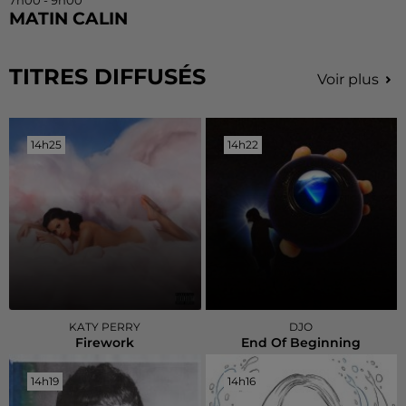
7h00 - 9h00
MATIN CALIN
TITRES DIFFUSÉS
Voir plus
14h25
14h25
14h22
14h22
KATY PERRY
DJO
Firework
End Of Beginning
14h19
14h19
14h16
14h16