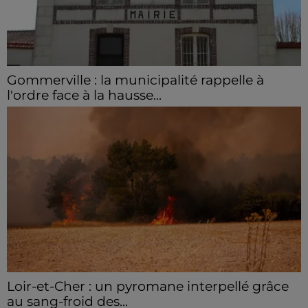
Gommerville : la municipalité rappelle à
l'ordre face à la hausse...
Incrustation de déchets, déjections sur les sites
symboliques et temps communal gaspillé : face à la
hausse des incivilités, la mairie de Gommerville
hausse...
Loir-et-Cher : un pyromane interpellé grâce
au sang-froid des...