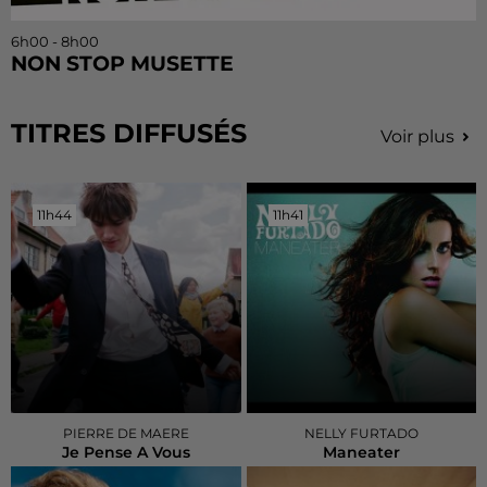
6h00 - 8h00
NON STOP MUSETTE
TITRES DIFFUSÉS
Voir plus
11h44
11h44
11h41
11h41
PIERRE DE MAERE
NELLY FURTADO
Je Pense A Vous
Maneater