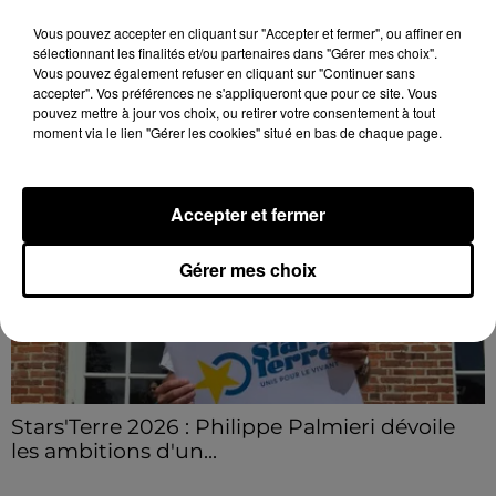
champs et de sous-bois ont été déclenchés dans le
Vous pouvez accepter en cliquant sur "Accepter et fermer", ou affiner en
secteur de Fontaine-les-Côteaux, Montoire et Lunay.
sélectionnant les finalités et/ou partenaires dans "Gérer mes choix".
Vous pouvez également refuser en cliquant sur "Continuer sans
Grâce...
LE GRAND FORMAT
Voir plus
accepter". Vos préférences ne s'appliqueront que pour ce site. Vous
pouvez mettre à jour vos choix, ou retirer votre consentement à tout
moment via le lien "Gérer les cookies" situé en bas de chaque page.
Accepter et fermer
Gérer mes choix
Stars'Terre 2026 : Philippe Palmieri dévoile
les ambitions d'un...
À quelques semaines de la première édition de