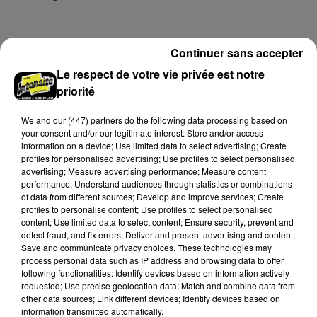
Samedi 25 juillet, plus d'une dizaine de feux de
champs et de sous-bois ont été déclenchés dans le
secteur de Fontaine-les-Côteaux, Montoire et Lunay.
Continuer sans accepter
Grâce...
A LA UNE
Voir plus
Le respect de votre vie privée est notre
priorité
We and
our (447) partners
do the following data processing based on
your consent and/or our legitimate interest: Store and/or access
information on a device; Use limited data to select advertising; Create
profiles for personalised advertising; Use profiles to select personalised
advertising; Measure advertising performance; Measure content
performance; Understand audiences through statistics or combinations
of data from different sources; Develop and improve services; Create
profiles to personalise content; Use profiles to select personalised
content; Use limited data to select content; Ensure security, prevent and
detect fraud, and fix errors; Deliver and present advertising and content;
Save and communicate privacy choices. These technologies may
process personal data such as IP address and browsing data to offer
following functionalities: Identify devices based on information actively
Loir-et-Cher : un pyromane interpellé grâce
requested; Use precise geolocation data; Match and combine data from
au sang-froid des...
other data sources; Link different devices; Identify devices based on
information transmitted automatically.
Samedi 25 juillet, plus d'une dizaine de feux de