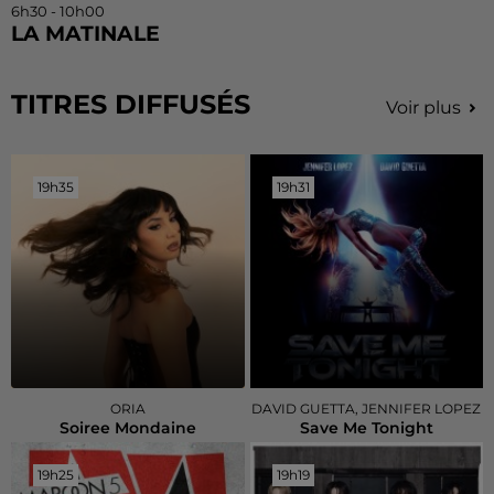
6h30 - 10h00
LA MATINALE
TITRES DIFFUSÉS
Voir plus
19h35
19h35
19h31
19h31
ORIA
DAVID GUETTA, JENNIFER LOPEZ
Soiree Mondaine
Save Me Tonight
19h25
19h25
19h19
19h19