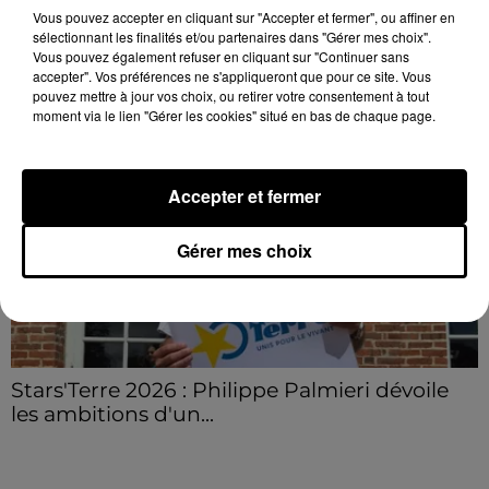
Vous pouvez accepter en cliquant sur "Accepter et fermer", ou affiner en
sélectionnant les finalités et/ou partenaires dans "Gérer mes choix".
LE GRAND FORMAT
Vous pouvez également refuser en cliquant sur "Continuer sans
Voir plus
accepter". Vos préférences ne s'appliqueront que pour ce site. Vous
pouvez mettre à jour vos choix, ou retirer votre consentement à tout
moment via le lien "Gérer les cookies" situé en bas de chaque page.
Accepter et fermer
Gérer mes choix
Stars'Terre 2026 : Philippe Palmieri dévoile
les ambitions d'un...
À quelques semaines de la première édition de
Stars'Terre, organisée du 18 au 20 septembre 2026 au