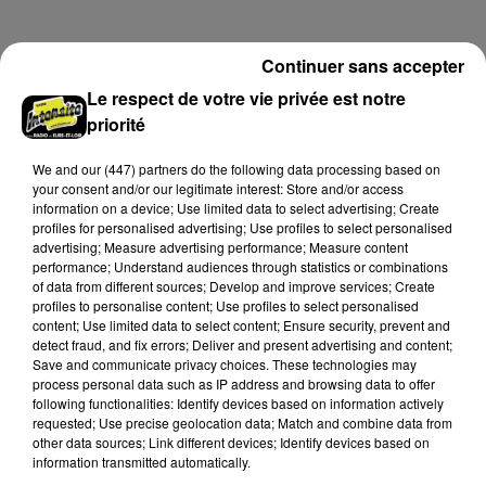
hauteur de Sainville en direction d'Orléans.
Continuer sans accepter
A LA UNE
Voir plus
Le respect de votre vie privée est notre
priorité
We and
our (447) partners
do the following data processing based on
your consent and/or our legitimate interest: Store and/or access
information on a device; Use limited data to select advertising; Create
profiles for personalised advertising; Use profiles to select personalised
advertising; Measure advertising performance; Measure content
performance; Understand audiences through statistics or combinations
of data from different sources; Develop and improve services; Create
profiles to personalise content; Use profiles to select personalised
content; Use limited data to select content; Ensure security, prevent and
detect fraud, and fix errors; Deliver and present advertising and content;
Save and communicate privacy choices. These technologies may
process personal data such as IP address and browsing data to offer
Quatre blessés dont un grave dans un
following functionalities: Identify devices based on information actively
requested; Use precise geolocation data; Match and combine data from
accident sur l'A10
other data sources; Link different devices; Identify devices based on
Le choc a eu lieu dans la matinée, vendredi 7 août à
information transmitted automatically.
hauteur de Sainville en direction d'Orléans.