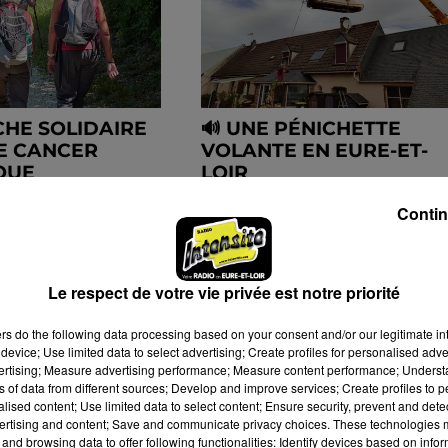
HE SOLIDAIRE
🔊 UNE PÉNICHETTE
E CANCER
VOLANTE EN EURE-ET-
QUE
LOIR
Contin
Le respect de votre vie privée est notre priorité
ers
do the following data processing based on your consent and/or our legitimate int
device; Use limited data to select advertising; Create profiles for personalised adver
vertising; Measure advertising performance; Measure content performance; Unders
ns of data from different sources; Develop and improve services; Create profiles to 
alised content; Use limited data to select content; Ensure security, prevent and detect
ertising and content; Save and communicate privacy choices. These technologies
and browsing data to offer following functionalities: Identify devices based on infor