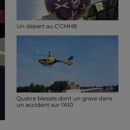
Un départ au C'CMHB
Le club chartrain a officialisé, vendredi 7
août, le départ de Guilherme Borges.
Quatre blessés dont un grave dans
un accident sur l'A10
Le choc a eu lieu dans la matinée, vendredi
7 août à hauteur de Sainville en direction
d'Orléans.