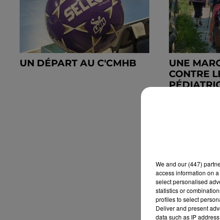
UN DÉPART AU C'CMHB
UNE MARC
CONTRE L
PÉDIATRI
We and
our (447) partn
access information on a 
select personalised ad
statistics or combinatio
profiles to select person
Deliver and present adv
data such as IP address 