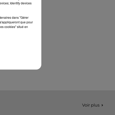
septembre 2026 au Château de Courtalain,
vices; Identify devices
Philippe Palmieri, président...
rtenaires dans "Gérer
s'appliqueront que pour
les cookies" situé en
Voir plus