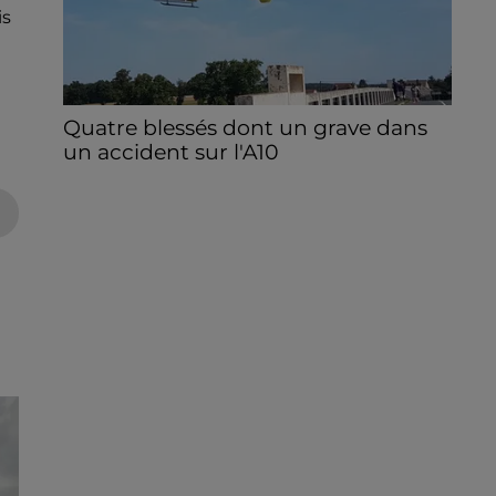
is
Quatre blessés dont un grave dans
un accident sur l'A10
Le choc a eu lieu dans la matinée, vendredi
7 août à hauteur de Sainville en direction
d'Orléans.