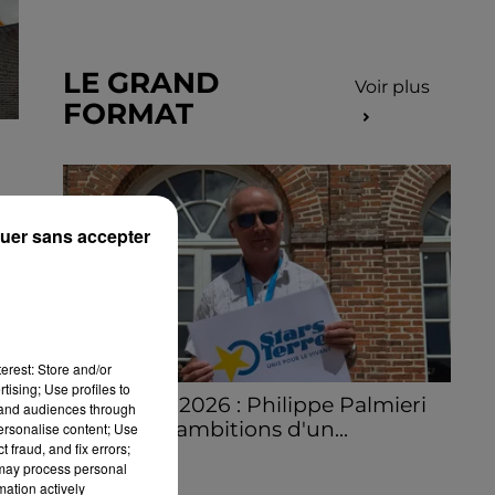
LE GRAND
Voir plus
FORMAT
uer sans accepter
erest: Store and/or
tising; Use profiles to
Stars'Terre 2026 : Philippe Palmieri
tand audiences through
dévoile les ambitions d'un...
personalise content; Use
 fraud, and fix errors;
À quelques semaines de la première
 may process personal
édition de Stars'Terre, organisée du 18 au 20
mation actively