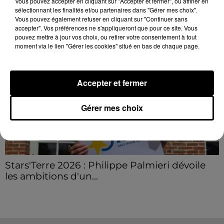
Vous pouvez accepter en cliquant sur "Accepter et fermer", ou affiner en
LE GRAND FORMAT
sélectionnant les finalités et/ou partenaires dans "Gérer mes choix".
Voir plus
Vous pouvez également refuser en cliquant sur "Continuer sans
accepter". Vos préférences ne s'appliqueront que pour ce site. Vous
pouvez mettre à jour vos choix, ou retirer votre consentement à tout
moment via le lien "Gérer les cookies" situé en bas de chaque page.
Accepter et fermer
Gérer mes choix
Stars'Terre 2026 : Philippe Palmieri dévoile
les ambitions d'un...
À quelques semaines de la première édition de
Stars'Terre, organisée du 18 au 20 septembre 2026 au
Château de Courtalain, Philippe Palmieri, président...