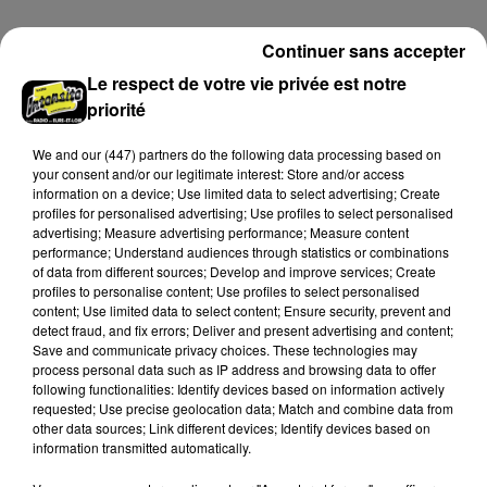
particulière et un meilleur accompagnement.
A LA UNE
Voir plus
Continuer sans accepter
Le respect de votre vie privée est notre
priorité
We and
our (447) partners
do the following data processing based on
your consent and/or our legitimate interest: Store and/or access
information on a device; Use limited data to select advertising; Create
profiles for personalised advertising; Use profiles to select personalised
advertising; Measure advertising performance; Measure content
performance; Understand audiences through statistics or combinations
of data from different sources; Develop and improve services; Create
profiles to personalise content; Use profiles to select personalised
content; Use limited data to select content; Ensure security, prevent and
detect fraud, and fix errors; Deliver and present advertising and content;
Save and communicate privacy choices. These technologies may
process personal data such as IP address and browsing data to offer
Le maire d'Epernon interpelle la région et
following functionalities: Identify devices based on information actively
SNCF Réseau
requested; Use precise geolocation data; Match and combine data from
Loïc Bour a fait remonter le ras-le-bol des usagers de
other data sources; Link different devices; Identify devices based on
information transmitted automatically.
la ligne TER Paris-Chartres et demande une vigilance
particulière et un meilleur accompagnement.