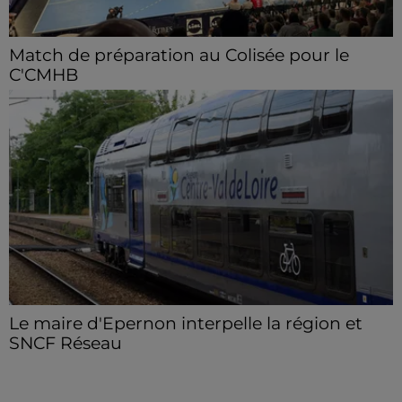
Match de préparation au Colisée pour le
C'CMHB
Les handballeurs chartrains reçoivent Pontault-
Combault samedi 8 août.
Le maire d'Epernon interpelle la région et
SNCF Réseau
Loïc Bour a fait remonter le ras-le-bol des usagers de
la ligne TER Paris-Chartres et demande une vigilance