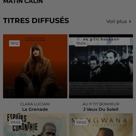
MATIN CALIN
TITRES DIFFUSÉS
Voir plus
11h12
11h12
11h04
11h04
CLARA LUCIANI
AU P TIT BONHEUR
La Grenade
J Veux Du Soleil
10h55
10h55
10h52
10h52