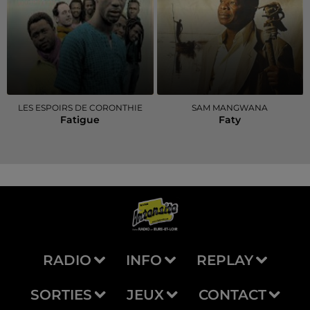
LES ESPOIRS DE CORONTHIE
SAM MANGWANA
Fatigue
Faty
RADIO
INFO
REPLAY
SORTIES
JEUX
CONTACT