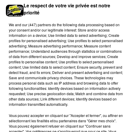
Le respect de votre vie privée est notre
priorité
We and
our (447) partners
do the following data processing based on
your consent and/or our legitimate interest: Store and/or access
information on a device; Use limited data to select advertising; Create
profiles for personalised advertising; Use profiles to select personalised
advertising; Measure advertising performance; Measure content
performance; Understand audiences through statistics or combinations
of data from different sources; Develop and improve services; Create
profiles to personalise content; Use profiles to select personalised
content; Use limited data to select content; Ensure security, prevent and
detect fraud, and fix errors; Deliver and present advertising and content;
Bison Futé : un samedi rouge sur les routes
Save and communicate privacy choices. These technologies may
C'est l'un des week-ends les plus chargés de l'été,
process personal data such as IP address and browsing data to offer
avec des départs aussi importants que les retours.
following functionalities: Identify devices based on information actively
requested; Use precise geolocation data; Match and combine data from
other data sources; Link different devices; Identify devices based on
LE GRAND FORMAT
information transmitted automatically.
Voir plus
Vous pouvez accepter en cliquant sur "Accepter et fermer", ou affiner en
sélectionnant les finalités et/ou partenaires dans "Gérer mes choix".
Vous pouvez également refuser en cliquant sur "Continuer sans
accepter". Vos préférences ne s'appliqueront que pour ce site. Vous