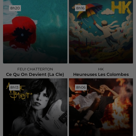
8h20
8h20
8h16
8h16
FEU! CHATTERTON
HK
Ce Qu On Devient (la Cle)
Heureuses Les Colombes
8h13
8h13
8h06
8h06