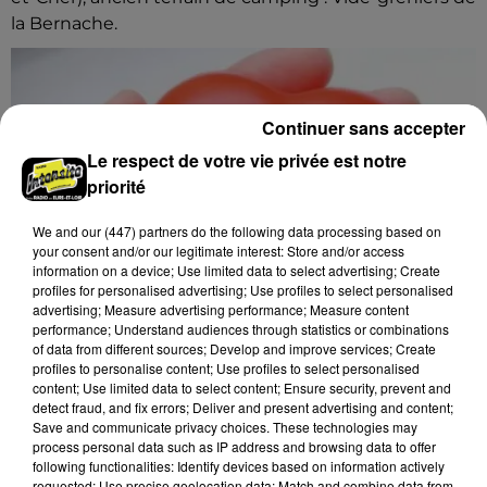
la Bernache.
Continuer sans accepter
Le respect de votre vie privée est notre
priorité
We and
our (447) partners
do the following data processing based on
your consent and/or our legitimate interest: Store and/or access
information on a device; Use limited data to select advertising; Create
profiles for personalised advertising; Use profiles to select personalised
advertising; Measure advertising performance; Measure content
performance; Understand audiences through statistics or combinations
of data from different sources; Develop and improve services; Create
profiles to personalise content; Use profiles to select personalised
content; Use limited data to select content; Ensure security, prevent and
detect fraud, and fix errors; Deliver and present advertising and content;
17h11
Save and communicate privacy choices. These technologies may
CHARTRES - DON DU SANG
process personal data such as IP address and browsing data to offer
Lundi 17 août et 12 octobre de 15h00 à 19h00 à
following functionalities: Identify devices based on information actively
requested; Use precise geolocation data; Match and combine data from