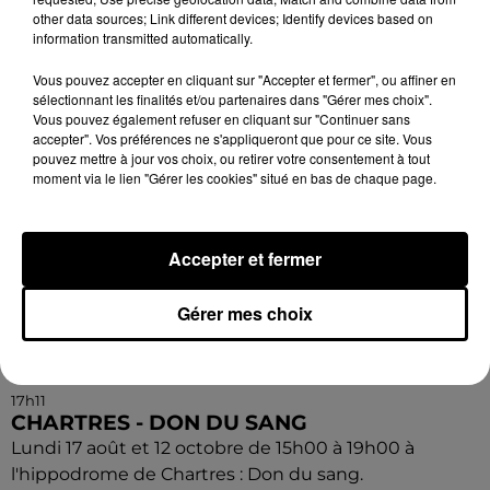
l'hippodrome de Chartres : Don du sang.
other data sources; Link different devices; Identify devices based on
information transmitted automatically.
Vous pouvez accepter en cliquant sur "Accepter et fermer", ou affiner en
sélectionnant les finalités et/ou partenaires dans "Gérer mes choix".
Vous pouvez également refuser en cliquant sur "Continuer sans
accepter". Vos préférences ne s'appliqueront que pour ce site. Vous
pouvez mettre à jour vos choix, ou retirer votre consentement à tout
moment via le lien "Gérer les cookies" situé en bas de chaque page.
Accepter et fermer
Gérer mes choix
17h11
CHARTRES - DON DU SANG
Lundi 17 août et 12 octobre de 15h00 à 19h00 à
l'hippodrome de Chartres : Don du sang.