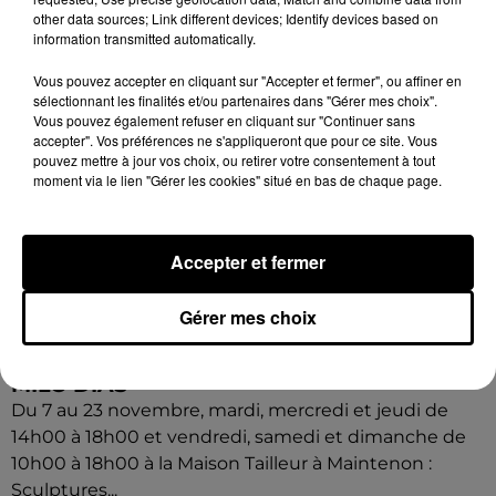
other data sources; Link different devices; Identify devices based on
information transmitted automatically.
Vous pouvez accepter en cliquant sur "Accepter et fermer", ou affiner en
sélectionnant les finalités et/ou partenaires dans "Gérer mes choix".
Vous pouvez également refuser en cliquant sur "Continuer sans
accepter". Vos préférences ne s'appliqueront que pour ce site. Vous
pouvez mettre à jour vos choix, ou retirer votre consentement à tout
moment via le lien "Gérer les cookies" situé en bas de chaque page.
Accepter et fermer
Gérer mes choix
9h43
MAINTENON - EXPOSITION : SCULPTURES
MILO DIAS
Du 7 au 23 novembre, mardi, mercredi et jeudi de
14h00 à 18h00 et vendredi, samedi et dimanche de
10h00 à 18h00 à la Maison Tailleur à Maintenon :
Sculptures...