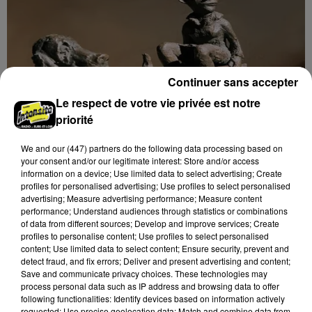
Continuer sans accepter
Le respect de votre vie privée est notre
priorité
We and
our (447) partners
do the following data processing based on
your consent and/or our legitimate interest: Store and/or access
information on a device; Use limited data to select advertising; Create
9h43
profiles for personalised advertising; Use profiles to select personalised
MAINTENON - EXPOSITION : SCULPTURES
advertising; Measure advertising performance; Measure content
MILO DIAS
performance; Understand audiences through statistics or combinations
Du 7 au 23 novembre, mardi, mercredi et jeudi de
of data from different sources; Develop and improve services; Create
profiles to personalise content; Use profiles to select personalised
14h00 à 18h00 et vendredi, samedi et dimanche de
content; Use limited data to select content; Ensure security, prevent and
10h00 à 18h00 à la Maison Tailleur à Maintenon :
detect fraud, and fix errors; Deliver and present advertising and content;
Sculptures...
Save and communicate privacy choices. These technologies may
process personal data such as IP address and browsing data to offer
following functionalities: Identify devices based on information actively
requested; Use precise geolocation data; Match and combine data from