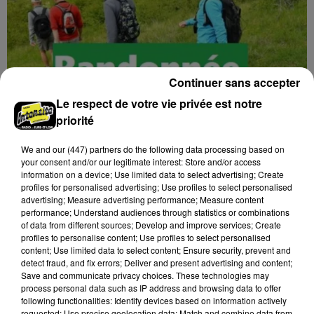
Continuer sans accepter
Le respect de votre vie privée est notre
priorité
We and
our (447) partners
do the following data processing based on
your consent and/or our legitimate interest: Store and/or access
information on a device; Use limited data to select advertising; Create
16h58
profiles for personalised advertising; Use profiles to select personalised
GOMMERVILLE - RANDONNÉE PÉDESTRE
advertising; Measure advertising performance; Measure content
Dimanche 13 septembre à 8h30 à Gommerville :
performance; Understand audiences through statistics or combinations
of data from different sources; Develop and improve services; Create
Randonnée pédestre. Deux parcours au choix.
profiles to personalise content; Use profiles to select personalised
Inscription obligatoire.
content; Use limited data to select content; Ensure security, prevent and
detect fraud, and fix errors; Deliver and present advertising and content;
Save and communicate privacy choices. These technologies may
process personal data such as IP address and browsing data to offer
following functionalities: Identify devices based on information actively
requested; Use precise geolocation data; Match and combine data from