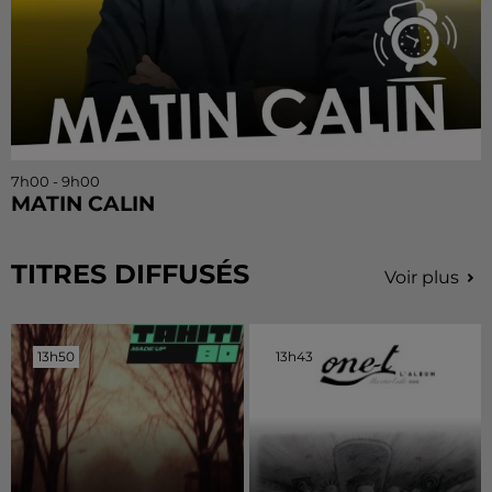
7h00 - 9h00
MATIN CALIN
TITRES DIFFUSÉS
Voir plus
13h50
13h50
13h43
13h43