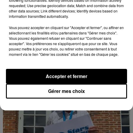
following functionalities: Identify devices based on information actively
requested; Use precise geolocation data; Match and combine data from
other data sources; Link different devices; Identify devices based on
information transmitted automatically.
Coupe de France : les basketteurs chartrains
Vous pouvez accepter en cliquant sur "Accepter et fermer", ou affiner en
connaissent la...
sélectionnant les finalités et/ou partenaires dans "Gérer mes choix".
Le C'CMBM affrontera un autre club de la région
Vous pouvez également refuser en cliquant sur "Continuer sans
accepter". Vos préférences ne s'appliqueront que pour ce site. Vous
Centre à l'occasion des 32es de finale de la Coupe de
pouvez mettre à jour vos choix, ou retirer votre consentement à tout
France.
moment via le lien "Gérer les cookies" situé en bas de chaque page.
LE GRAND FORMAT
Voir plus
Accepter et fermer
Gérer mes choix