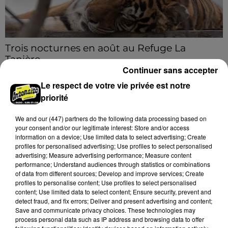
Trois nocturnes en août au Refuge La
Tanière
Continuer sans accepter
Les visiteurs peuvent en profiter jusqu'à 22h00 les
samedi 8, 15 et 29 août.
Le respect de votre vie privée est notre
priorité
A LA UNE
Voir plus
We and
our (447) partners
do the following data processing based on
your consent and/or our legitimate interest: Store and/or access
information on a device; Use limited data to select advertising; Create
profiles for personalised advertising; Use profiles to select personalised
advertising; Measure advertising performance; Measure content
performance; Understand audiences through statistics or combinations
of data from different sources; Develop and improve services; Create
profiles to personalise content; Use profiles to select personalised
content; Use limited data to select content; Ensure security, prevent and
detect fraud, and fix errors; Deliver and present advertising and content;
Save and communicate privacy choices. These technologies may
process personal data such as IP address and browsing data to offer