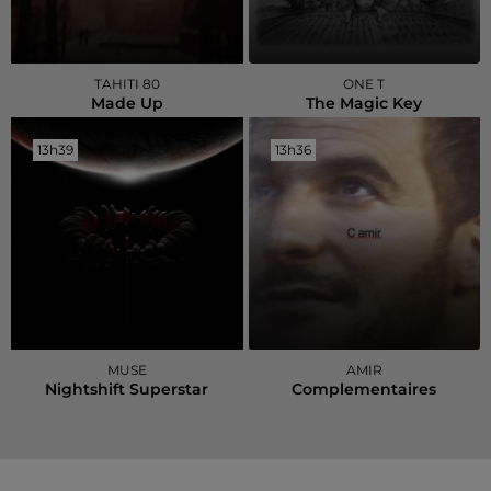
TAHITI 80
ONE T
Made Up
The Magic Key
13h39
13h39
13h36
13h36
MUSE
AMIR
Nightshift Superstar
Complementaires