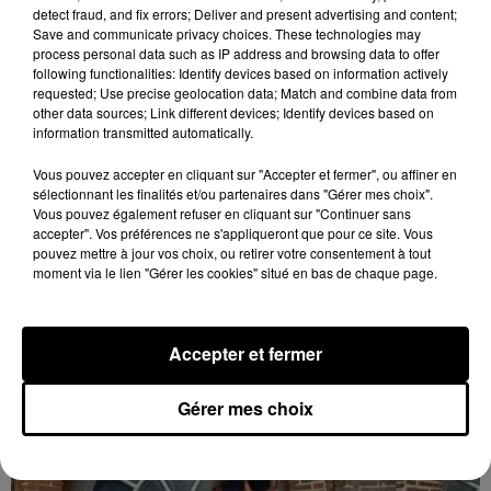
detect fraud, and fix errors; Deliver and present advertising and content;
Save and communicate privacy choices. These technologies may
process personal data such as IP address and browsing data to offer
following functionalities: Identify devices based on information actively
requested; Use precise geolocation data; Match and combine data from
other data sources; Link different devices; Identify devices based on
information transmitted automatically.
Vous pouvez accepter en cliquant sur "Accepter et fermer", ou affiner en
sélectionnant les finalités et/ou partenaires dans "Gérer mes choix".
Vous pouvez également refuser en cliquant sur "Continuer sans
accepter". Vos préférences ne s'appliqueront que pour ce site. Vous
pouvez mettre à jour vos choix, ou retirer votre consentement à tout
Bison Futé : un samedi rouge sur les routes
moment via le lien "Gérer les cookies" situé en bas de chaque page.
C'est l'un des week-ends les plus chargés de l'été,
avec des départs aussi importants que les retours.
Accepter et fermer
LE GRAND FORMAT
Voir plus
Gérer mes choix