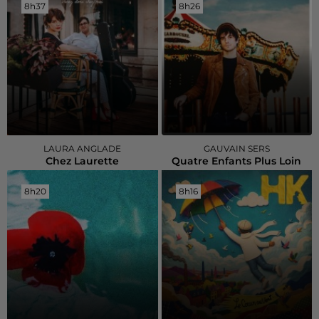
8h37
8h37
8h26
8h26
LAURA ANGLADE
GAUVAIN SERS
Chez Laurette
Quatre Enfants Plus Loin
8h20
8h20
8h16
8h16