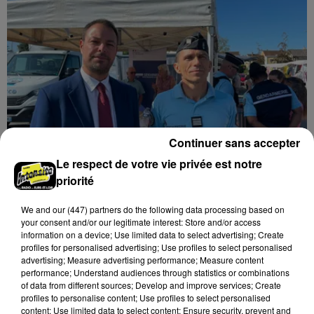
avec des départs aussi importants que les retours.
Continuer sans accepter
Le respect de votre vie privée est notre
« Un café avec vos gendarmes » à Nogent-le-
priorité
Rotrou
Les gendarmes de la brigade iront à la rencontre de
We and
our (447) partners
do the following data processing based on
your consent and/or our legitimate interest: Store and/or access
la population ce samedi 8 août sur le marché de
information on a device; Use limited data to select advertising; Create
Nogent-le-Rotrou de 9h00 à 12h00.
profiles for personalised advertising; Use profiles to select personalised
A LA UNE
advertising; Measure advertising performance; Measure content
Voir plus
performance; Understand audiences through statistics or combinations
of data from different sources; Develop and improve services; Create
profiles to personalise content; Use profiles to select personalised
content; Use limited data to select content; Ensure security, prevent and