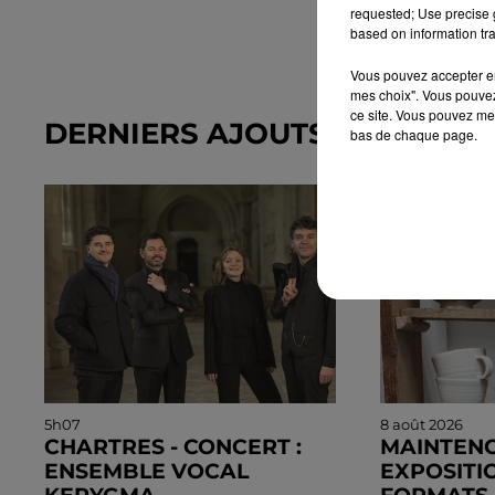
requested; Use precise g
based on information tra
Vous pouvez accepter en 
mes choix". Vous pouvez
ce site. Vous pouvez met
DERNIERS AJOUTS DANS L'A
bas de chaque page.
5h07
8 août 2026
CHARTRES - CONCERT :
MAINTENO
ENSEMBLE VOCAL
EXPOSITIO