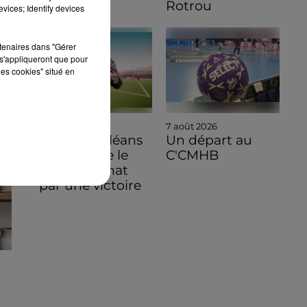
Rotrou
vices; Identify devices
rtenaires dans "Gérer
s'appliqueront que pour
les cookies" situé en
8 août 2026
7 août 2026
Ligue 3, Orléans
Un départ au
commence le
C'CMHB
championnat
par une victoire