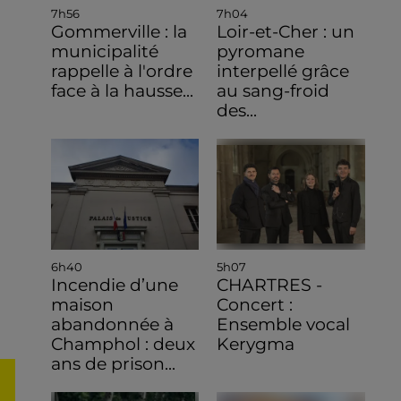
7h56
7h04
Gommerville : la
Loir-et-Cher : un
municipalité
pyromane
rappelle à l'ordre
interpellé grâce
face à la hausse...
au sang-froid
des...
6h40
5h07
Incendie d’une
CHARTRES -
maison
Concert :
abandonnée à
Ensemble vocal
Champhol : deux
Kerygma
ans de prison...