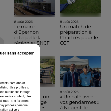
8 août 2026
8 août 2026
Le maire
Un match de
d'Epernon
préparation à
interpelle la
Chartres pour le
région et SNCF
CCF
Réseau
uer sans accepter
erest: Store and/or
tising; Use profiles to
tand audiences through
8 août 2026
8 août 2026
personalise content; Use
Bison Futé : un
« Un café avec
 fraud, and fix errors;
samedi rouge
vos gendarmes »
 may process personal
sur les routes
à Nogent-le-
mation actively