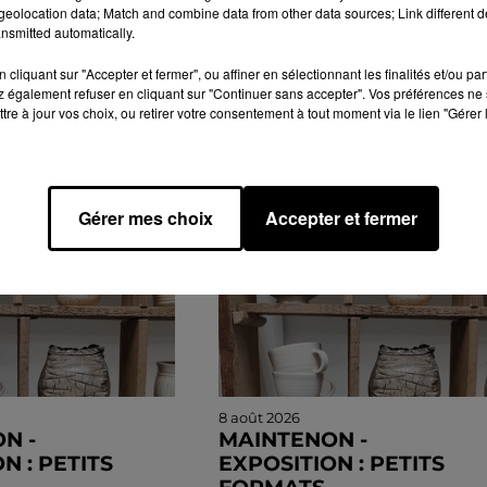
eolocation data; Match and combine data from other data sources; Link different de
nsmitted automatically.
cliquant sur "Accepter et fermer", ou affiner en sélectionnant les finalités et/ou pa
 également refuser en cliquant sur "Continuer sans accepter". Vos préférences ne 
tre à jour vos choix, ou retirer votre consentement à tout moment via le lien "Gérer 
GENDA
Gérer mes choix
Accepter et fermer
8 août 2026
N -
MAINTENON -
N : PETITS
EXPOSITION : PETITS