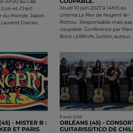
COUPABLE.
l à 14h30 au Cap
Jeudi 10 juin 2027 à 14h15 au
(Loir-et-Cher) :
cinéma Le Rex de Nogent-le-
e du monde. Japon.
Rotrou : Responsable mais pas
 Laurent Granier.
coupable. Conférence par Pierr
Brice LEBRUN, Juriste, auteur.
8 août 2026
45) - MISTER B :
ORLÉANS (45) - CONSOR
KER ET PARIS
GUITARISSITICO DE CHIL