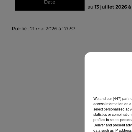
Date
au
13 juillet 2026 
Publié : 21 mai 2026 à 17h57
We and
our (447) partn
access information on a 
select personalised ad
statistics or combinatio
profiles to select person
Deliver and present adv
data such as IP address 