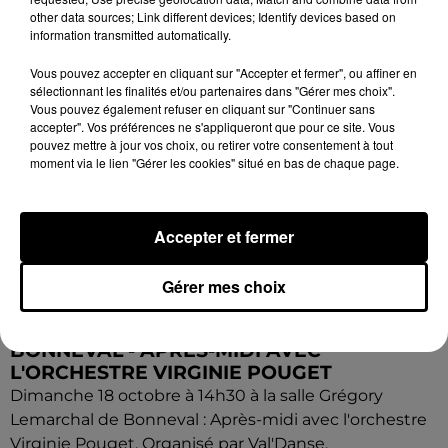
other data sources; Link different devices; Identify devices based on
information transmitted automatically.
Vous pouvez accepter en cliquant sur "Accepter et fermer", ou affiner en
sélectionnant les finalités et/ou partenaires dans "Gérer mes choix".
Vous pouvez également refuser en cliquant sur "Continuer sans
accepter". Vos préférences ne s'appliqueront que pour ce site. Vous
pouvez mettre à jour vos choix, ou retirer votre consentement à tout
moment via le lien "Gérer les cookies" situé en bas de chaque page.
Accepter et fermer
Gérer mes choix
16h26
BONNEVAL - APRÈS-MIDI AVEC
L'ORCHESTRE VIRGINIE POUGET
Dimanche 18 octobre à 14h30 à la salle Grégory
Lemarchal de Bonneval : Après-midi avec l'orchestre
Virginie Pouget. Organisé par Val'Danse.