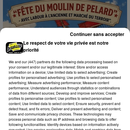
Continuer sans accepter
Le respect de votre vie privée est notre
priorité
We and
our (447) partners
do the following data processing based on
your consent and/or our legitimate interest: Store and/or access
information on a device; Use limited data to select advertising; Create
profiles for personalised advertising; Use profiles to select personalised
advertising; Measure advertising performance; Measure content
performance; Understand audiences through statistics or combinations
of data from different sources; Develop and improve services; Create
16h48
profiles to personalise content; Use profiles to select personalised
BOUVILLE - FÊTE DU MOULIN PELARD
content; Use limited data to select content; Ensure security, prevent and
Dimanche 30 août de 8h00 à 18h00 à Bois-de-
detect fraud, and fix errors; Deliver and present advertising and content;
Feugères, commune de Bouville : Fête du Moulin
Save and communicate privacy choices. These technologies may
process personal data such as IP address and browsing data to offer
Pelard.
following functionalities: Identify devices based on information actively
requested; Use precise geolocation data; Match and combine data from