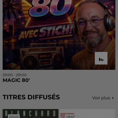
21h00 - 23h00
MAGIC 80'
TITRES DIFFUSÉS
Voir plus
22h02
22h02
21h57
21h57