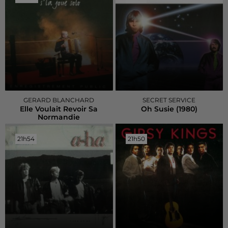
GERARD BLANCHARD
SECRET SERVICE
Elle Voulait Revoir Sa
Oh Susie (1980)
Normandie
21h54
21h54
21h50
21h50