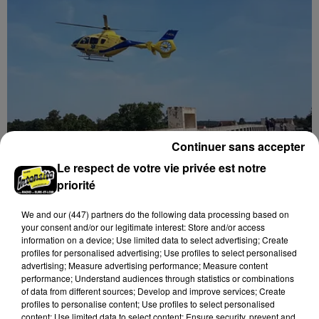
Continuer sans accepter
Quatre blessés dont un grave dans un
Le respect de votre vie privée est notre
accident sur l'A10
priorité
Le choc a eu lieu dans la matinée, vendredi 7 août à
hauteur de Sainville en direction d'Orléans.
We and
our (447) partners
do the following data processing based on
your consent and/or our legitimate interest: Store and/or access
A LA UNE
information on a device; Use limited data to select advertising; Create
Voir plus
profiles for personalised advertising; Use profiles to select personalised
advertising; Measure advertising performance; Measure content
performance; Understand audiences through statistics or combinations
of data from different sources; Develop and improve services; Create
profiles to personalise content; Use profiles to select personalised
content; Use limited data to select content; Ensure security, prevent and