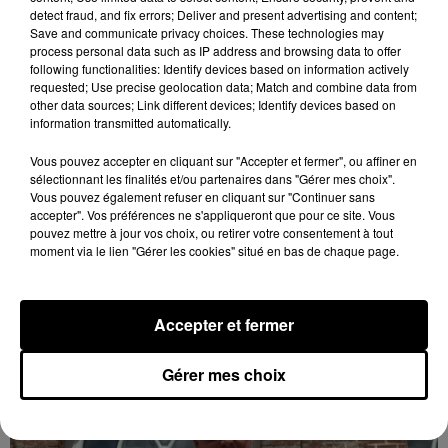
detect fraud, and fix errors; Deliver and present advertising and content;
Save and communicate privacy choices. These technologies may
process personal data such as IP address and browsing data to offer
following functionalities: Identify devices based on information actively
requested; Use precise geolocation data; Match and combine data from
other data sources; Link different devices; Identify devices based on
information transmitted automatically.
Vous pouvez accepter en cliquant sur "Accepter et fermer", ou affiner en
sélectionnant les finalités et/ou partenaires dans "Gérer mes choix".
Quatre blessés dont un grave dans un
Vous pouvez également refuser en cliquant sur "Continuer sans
accepter". Vos préférences ne s'appliqueront que pour ce site. Vous
accident sur l'A10
pouvez mettre à jour vos choix, ou retirer votre consentement à tout
Le choc a eu lieu dans la matinée, vendredi 7 août à
moment via le lien "Gérer les cookies" situé en bas de chaque page.
hauteur de Sainville en direction d'Orléans.
LE GRAND FORMAT
Accepter et fermer
Voir plus
Gérer mes choix