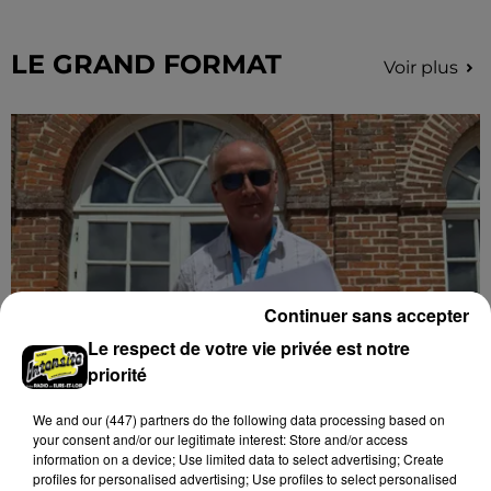
hauteur de Sainville en direction d'Orléans.
LE GRAND FORMAT
Voir plus
Continuer sans accepter
Le respect de votre vie privée est notre
priorité
Stars'Terre 2026 : Philippe Palmieri dévoile
We and
our (447) partners
do the following data processing based on
les ambitions d'un...
your consent and/or our legitimate interest: Store and/or access
À quelques semaines de la première édition de
information on a device; Use limited data to select advertising; Create
Stars'Terre, organisée du 18 au 20 septembre 2026 au
profiles for personalised advertising; Use profiles to select personalised