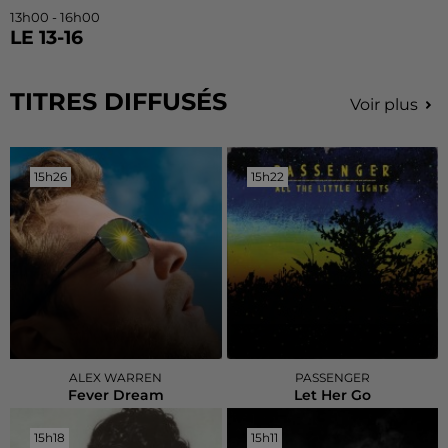
13h00 - 16h00
LE 13-16
TITRES DIFFUSÉS
Voir plus
15h26
15h26
15h22
15h22
ALEX WARREN
PASSENGER
Fever Dream
Let Her Go
15h18
15h18
15h11
15h11