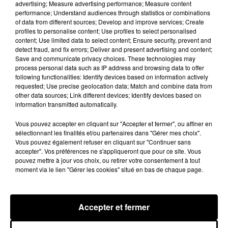
advertising; Measure advertising performance; Measure content
Château de Courtalain, Philippe Palmieri, président...
performance; Understand audiences through statistics or combinations
of data from different sources; Develop and improve services; Create
LES JEUX
Voir plus
profiles to personalise content; Use profiles to select personalised
content; Use limited data to select content; Ensure security, prevent and
detect fraud, and fix errors; Deliver and present advertising and content;
Save and communicate privacy choices. These technologies may
process personal data such as IP address and browsing data to offer
following functionalities: Identify devices based on information actively
requested; Use precise geolocation data; Match and combine data from
other data sources; Link different devices; Identify devices based on
information transmitted automatically.
Vous pouvez accepter en cliquant sur "Accepter et fermer", ou affiner en
sélectionnant les finalités et/ou partenaires dans "Gérer mes choix".
Vous pouvez également refuser en cliquant sur "Continuer sans
accepter". Vos préférences ne s'appliqueront que pour ce site. Vous
pouvez mettre à jour vos choix, ou retirer votre consentement à tout
moment via le lien "Gérer les cookies" situé en bas de chaque page.
Accepter et fermer
LES VACANCES PASSENT VITE... LES