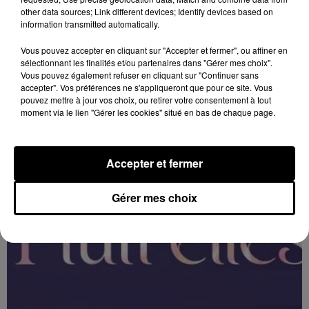
other data sources; Link different devices; Identify devices based on
information transmitted automatically.
11h28
Vous pouvez accepter en cliquant sur "Accepter et fermer", ou affiner en
ORLÉANS (45) - FESTIVAL MUSIQUES
sélectionnant les finalités et/ou partenaires dans "Gérer mes choix".
Vous pouvez également refuser en cliquant sur "Continuer sans
PLURI'ELLES
accepter". Vos préférences ne s'appliqueront que pour ce site. Vous
Du 3 au 7 février à Orléans (Loiret) : Festival musiques
pouvez mettre à jour vos choix, ou retirer votre consentement à tout
Pluri'Elles.
moment via le lien "Gérer les cookies" situé en bas de chaque page.
Accepter et fermer
Gérer mes choix