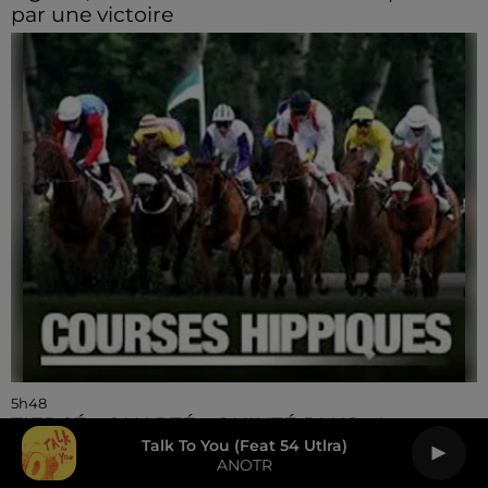
par une victoire
5h48
TIERCÉ - QUARTÉ - QUINTÉ PLUS - Les
Talk To You (feat 54 Utlra)
Pronos de Nono
ANOTR