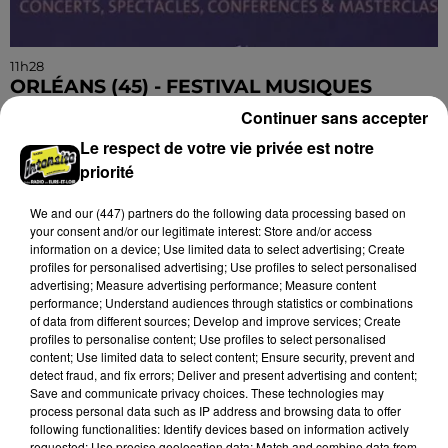
11h28
ORLÉANS (45) - FESTIVAL MUSIQUES
PLURI'ELLES
Continuer sans accepter
Du 3 au 7 février à Orléans (Loiret) : Festival musiques
Le respect de votre vie privée est notre
Pluri'Elles.
priorité
We and
our (447) partners
do the following data processing based on
your consent and/or our legitimate interest: Store and/or access
information on a device; Use limited data to select advertising; Create
profiles for personalised advertising; Use profiles to select personalised
advertising; Measure advertising performance; Measure content
performance; Understand audiences through statistics or combinations
of data from different sources; Develop and improve services; Create
profiles to personalise content; Use profiles to select personalised
content; Use limited data to select content; Ensure security, prevent and
detect fraud, and fix errors; Deliver and present advertising and content;
Save and communicate privacy choices. These technologies may
process personal data such as IP address and browsing data to offer
following functionalities: Identify devices based on information actively
requested; Use precise geolocation data; Match and combine data from