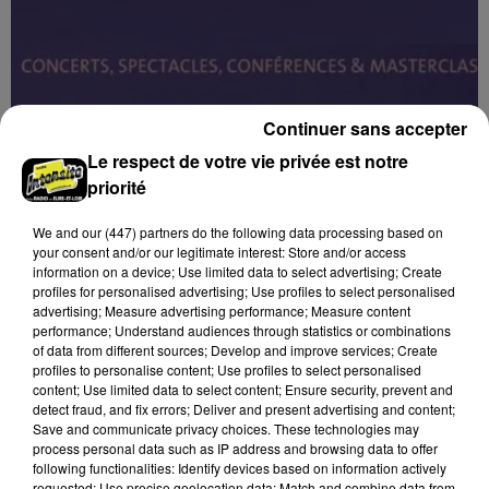
Continuer sans accepter
11h28
ORLÉANS (45) - FESTIVAL MUSIQUES
Le respect de votre vie privée est notre
PLURI'ELLES
priorité
Du 3 au 7 février à Orléans (Loiret) : Festival musiques
Pluri'Elles.
We and
our (447) partners
do the following data processing based on
your consent and/or our legitimate interest: Store and/or access
information on a device; Use limited data to select advertising; Create
profiles for personalised advertising; Use profiles to select personalised
advertising; Measure advertising performance; Measure content
performance; Understand audiences through statistics or combinations
of data from different sources; Develop and improve services; Create
profiles to personalise content; Use profiles to select personalised
content; Use limited data to select content; Ensure security, prevent and
detect fraud, and fix errors; Deliver and present advertising and content;
Save and communicate privacy choices. These technologies may
process personal data such as IP address and browsing data to offer
following functionalities: Identify devices based on information actively
requested; Use precise geolocation data; Match and combine data from