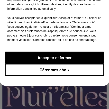
other data sources; Link different devices; Identify devices based on
information transmitted automatically.
Vous pouvez accepter en cliquant sur "Accepter et fermer", ou affiner en
sélectionnant les finalités et/ou partenaires dans "Gérer mes choix".
Vous pouvez également refuser en cliquant sur "Continuer sans
11h28
accepter". Vos préférences ne s'appliqueront que pour ce site. Vous
ORLÉANS (45) - FESTIVAL MUSIQUES
pouvez mettre à jour vos choix, ou retirer votre consentement à tout
moment via le lien "Gérer les cookies" situé en bas de chaque page.
PLURI'ELLES
Du 3 au 7 février à Orléans (Loiret) : Festival musiques
Pluri'Elles.
Accepter et fermer
Gérer mes choix