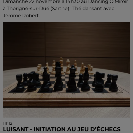
Dimanche 22 novembre à 14h30 au Dancing Ô Miroir
à Thorigné-sur-Dué (Sarthe) : Thé dansant avec
Jérôme Robert.
11h12
LUISANT - INITIATION AU JEU D’ÉCHECS