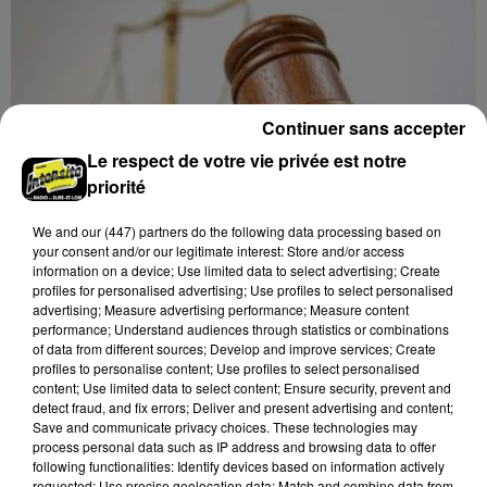
Continuer sans accepter
Le respect de votre vie privée est notre
priorité
We and
our (447) partners
do the following data processing based on
your consent and/or our legitimate interest: Store and/or access
information on a device; Use limited data to select advertising; Create
profiles for personalised advertising; Use profiles to select personalised
advertising; Measure advertising performance; Measure content
performance; Understand audiences through statistics or combinations
11h36
of data from different sources; Develop and improve services; Create
LE COUDRAY - VENTE AUX ENCHÈRES :
profiles to personalise content; Use profiles to select personalised
MODE, BIJOUX, ART DE LA TABLE
content; Use limited data to select content; Ensure security, prevent and
detect fraud, and fix errors; Deliver and present advertising and content;
Lundi 23 novembre à 9h30 à l'Espace des vente du
Save and communicate privacy choices. These technologies may
Coudray : vente aux enchères. Mode, bijoux, art de la
process personal data such as IP address and browsing data to offer
table.
following functionalities: Identify devices based on information actively
requested; Use precise geolocation data; Match and combine data from