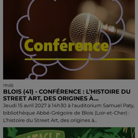
11h55
BLOIS (41) - CONFÉRENCE : L’HISTOIRE DU
STREET ART, DES ORIGINES À...
Jeudi 15 avril 2027 à 14h30 à l'auditorium Samuel Paty,
bibliothèque Abbé-Grégoire de Blois (Loir-et-Cher) :
L’histoire du Street Art, des origines à...