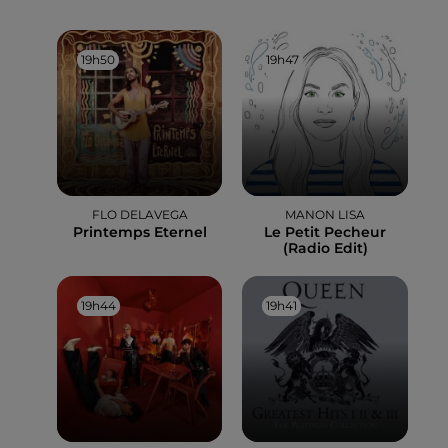
19h50
19h50
19h47
19h47
FLO DELAVEGA
MANON LISA
Printemps Eternel
Le Petit Pecheur
(radio Edit)
19h44
19h44
19h41
19h41