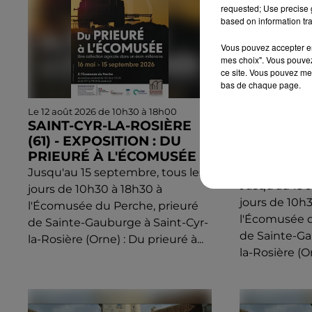
requested; Use precise g
based on information tra
Vous pouvez accepter en 
mes choix". Vous pouvez
ce site. Vous pouvez met
bas de chaque page.
Le 12 août 2026 de 10h30 à 18h00
Du 13 août 2026
SAINT-CYR-LA-ROSIÈRE
septembre 2026
SAINT-CY
(61) - EXPOSITION : DU
(61) - EXP
PRIEURÉ À L'ÉCOMUSÉE
PRIEURÉ 
Jusqu'au 15 septembre, tous les
Jusqu'au 15 
jours de 10h30 à 18h30 à
jours de 10h
l'Écomusée du Perche, prieuré
l'Écomusée d
de Sainte-Gauburge à Saint-Cyr-
de Sainte-Ga
la-Rosière (Orne) : Du prieuré à...
la-Rosière (Or