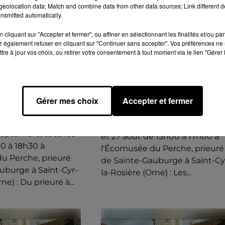
eolocation data; Match and combine data from other data sources; Link different de
nsmitted automatically.
cliquant sur "Accepter et fermer", ou affiner en sélectionnant les finalités et/ou pa
 également refuser en cliquant sur "Continuer sans accepter". Vos préférences ne 
tre à jour vos choix, ou retirer votre consentement à tout moment via le lien "Gérer 
 à 10h30 au 15
Le 13 août 2026 de 15h00 à 17h00
SAINT-CYR-LA-ROSIÈRE
 à 18h00
R-LA-ROSIÈRE
Gérer mes choix
Accepter et fermer
(61) - LES DÉMOS DU
OSITION : DU
MUSÉE
À L'ÉCOMUSÉE
Jeudi 16, 23 et 30 juillet, 6, 13, 2
septembre, tous les
et 27 août de 15h00 à 17h00 à
30 à 18h30 à
l'Écomusée du Perche, prieuré
u Perche, prieuré
de Sainte-Gauburge à Saint-Cy
uburge à Saint-Cyr-
la-Rosière (Orne) : Les...
ne) : Du prieuré à...