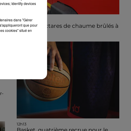
vices; Identify devices
rtenaires dans "Gérer
14h36
Quinze hectares de chaume brûlés à
s'appliqueront que pour
les cookies" situé en
Unverre
0
r-
12h13
Basket, quatrième recrue pour le