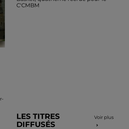
C'CMBM
0
r-
LES TITRES
Voir plus
DIFFUSÉS