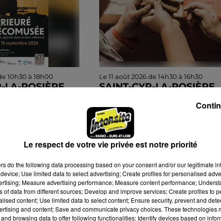
 de 10h30 à 18h00
Le 11 août 2026 de 14h30 à 16h30
R-LA-ROSIÈRE
SAINT-CYR-LA-ROSIÈRE
OSITION : DU
(61) - UNE JOURNÉE À LA
Contin
À L'ÉCOMUSÉE
CAMPAGNE : POTERIE
septembre, tous les
Mardi 11 août de 14h30 à 16h30
30 à 18h30 à
l'Écomusée du Perche, prieuré
u Perche, prieuré
de Sainte-Gauburge à Saint-Cy
Le respect de votre vie privée est notre priorité
uburge à Saint-Cyr-
la-Rosière (Orne) : Une journée
ers
do the following data processing based on your consent and/or our legitimate int
ne) : Du prieuré à...
la campagne en famille. La...
device; Use limited data to select advertising; Create profiles for personalised adver
vertising; Measure advertising performance; Measure content performance; Unders
ns of data from different sources; Develop and improve services; Create profiles to 
alised content; Use limited data to select content; Ensure security, prevent and detect
ertising and content; Save and communicate privacy choices. These technologies
and browsing data to offer following functionalities: Identify devices based on infor