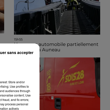
15h55
Une casse automobile partiellement
embrasée à Auneau
uer sans accepter
 à
r-
 à
erest: Store and/or
tising; Use profiles to
tand audiences through
personalise content; Use
 fraud, and fix errors;
 may process personal
mation actively