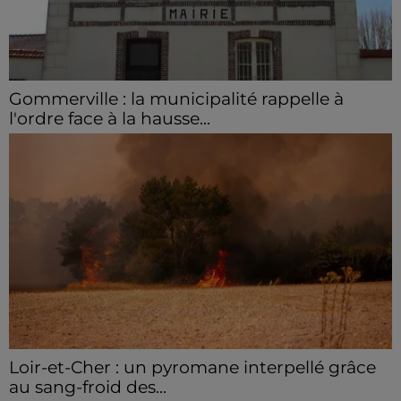
Gommerville : la municipalité rappelle à
l'ordre face à la hausse...
Incrustation de déchets, déjections sur les sites
symboliques et temps communal gaspillé : face à la
hausse des incivilités, la mairie de Gommerville
hausse...
Loir-et-Cher : un pyromane interpellé grâce
au sang-froid des...