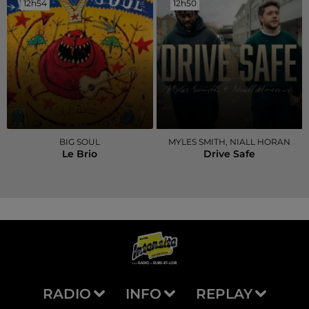
12h54
12h54
12h50
12h50
BIG SOUL
MYLES SMITH, NIALL HORAN
Le Brio
Drive Safe
RADIO
INFO
REPLAY