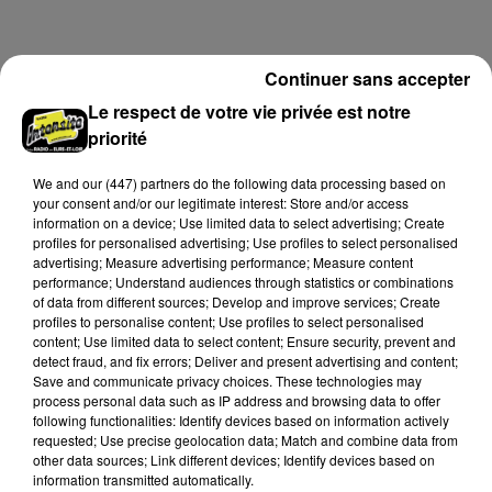
champs et de sous-bois ont été déclenchés dans le
secteur de Fontaine-les-Côteaux, Montoire et Lunay.
Grâce...
LE GRAND FORMAT
Continuer sans accepter
Voir plus
Le respect de votre vie privée est notre
priorité
We and
our (447) partners
do the following data processing based on
your consent and/or our legitimate interest: Store and/or access
information on a device; Use limited data to select advertising; Create
profiles for personalised advertising; Use profiles to select personalised
advertising; Measure advertising performance; Measure content
performance; Understand audiences through statistics or combinations
of data from different sources; Develop and improve services; Create
profiles to personalise content; Use profiles to select personalised
content; Use limited data to select content; Ensure security, prevent and
detect fraud, and fix errors; Deliver and present advertising and content;
Save and communicate privacy choices. These technologies may
process personal data such as IP address and browsing data to offer
Stars'Terre 2026 : Philippe Palmieri dévoile
following functionalities: Identify devices based on information actively
les ambitions d'un...
requested; Use precise geolocation data; Match and combine data from
other data sources; Link different devices; Identify devices based on
À quelques semaines de la première édition de
information transmitted automatically.