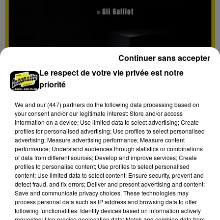
Continuer sans accepter
Le respect de votre vie privée est notre
priorité
We and
our (447) partners
do the following data processing based on
your consent and/or our legitimate interest: Store and/or access
13h28
information on a device; Use limited data to select advertising; Create
CHARTRES - THÉÂTRE : ŒDIPE BOITE
profiles for personalised advertising; Use profiles to select personalised
NOIRE
advertising; Measure advertising performance; Measure content
performance; Understand audiences through statistics or combinations
Du mercredi 4 au samedi 7 novembre à 20h30, Le Off
of data from different sources; Develop and improve services; Create
à Chartres (10 avenue Jehan de Beauce) : Œdipe
profiles to personalise content; Use profiles to select personalised
boite noire.
content; Use limited data to select content; Ensure security, prevent and
detect fraud, and fix errors; Deliver and present advertising and content;
Save and communicate privacy choices. These technologies may
process personal data such as IP address and browsing data to offer
following functionalities: Identify devices based on information actively
requested; Use precise geolocation data; Match and combine data from