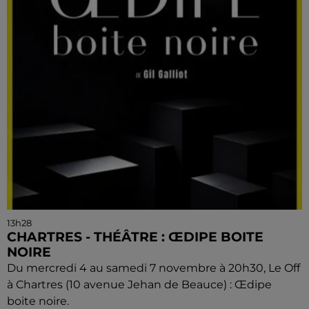
13h28
CHARTRES - THÉÂTRE : ŒDIPE BOITE
NOIRE
Du mercredi 4 au samedi 7 novembre à 20h30, Le Off
à Chartres (10 avenue Jehan de Beauce) : Œdipe
boite noire.