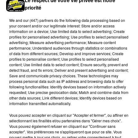
Le respect de votre vie privée est notre
hausse des incivilités, la mairie de Gommerville
priorité
hausse...
We and
our (447) partners
do the following data processing based on
your consent and/or our legitimate interest: Store and/or access
information on a device; Use limited data to select advertising; Create
profiles for personalised advertising; Use profiles to select personalised
advertising; Measure advertising performance; Measure content
performance; Understand audiences through statistics or combinations
of data from different sources; Develop and improve services; Create
profiles to personalise content; Use profiles to select personalised
Loir-et-Cher : un pyromane interpellé grâce
content; Use limited data to select content; Ensure security, prevent and
au sang-froid des...
detect fraud, and fix errors; Deliver and present advertising and content;
Save and communicate privacy choices. These technologies may
Samedi 25 juillet, plus d'une dizaine de feux de
process personal data such as IP address and browsing data to offer
champs et de sous-bois ont été déclenchés dans le
following functionalities: Identify devices based on information actively
requested; Use precise geolocation data; Match and combine data from
secteur de Fontaine-les-Côteaux, Montoire et Lunay.
other data sources; Link different devices; Identify devices based on
Grâce...
A LA UNE
information transmitted automatically.
Voir plus
Vous pouvez accepter en cliquant sur "Accepter et fermer", ou affiner en
sélectionnant les finalités et/ou partenaires dans "Gérer mes choix".
Vous pouvez également refuser en cliquant sur "Continuer sans
accepter". Vos préférences ne s'appliqueront que pour ce site. Vous
pouvez mettre à jour vos choix, ou retirer votre consentement à tout