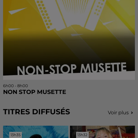
6h00 - 8h00
NON STOP MUSETTE
TITRES DIFFUSÉS
Voir plus
13h35
13h35
13h32
13h32