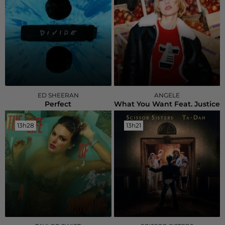
ED SHEERAN
ANGELE
Perfect
What You Want Feat. Justice
13h28
13h28
13h21
13h21