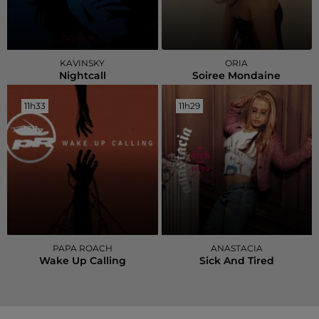
KAVINSKY
ORIA
Nightcall
Soiree Mondaine
11h33
11h33
11h29
11h29
PAPA ROACH
ANASTACIA
Wake Up Calling
Sick And Tired