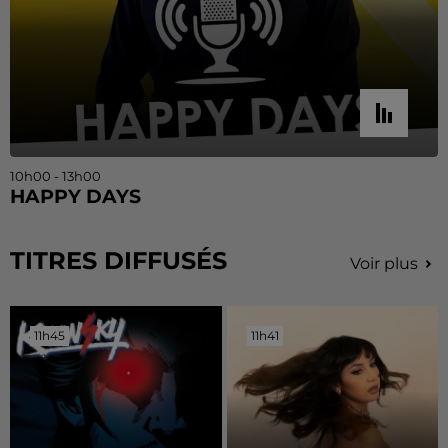
10h00 - 13h00
HAPPY DAYS
TITRES DIFFUSÉS
Voir plus
11h45
11h45
11h41
11h41