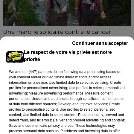
Une marche solidaire contre le cancer
pédiatrique
Continuer sans accepter
Le 13 septembre prochain, à Sours, une randonnée
Le respect de votre vie privée est notre
solidaire est organisée afin de récolter des fonds pour
priorité
la recherche contre le cancer.
A LA UNE
Voir plus
We and
our (447) partners
do the following data processing based on
your consent and/or our legitimate interest: Store and/or access
information on a device; Use limited data to select advertising; Create
profiles for personalised advertising; Use profiles to select personalised
advertising; Measure advertising performance; Measure content
performance; Understand audiences through statistics or combinations
of data from different sources; Develop and improve services; Create
profiles to personalise content; Use profiles to select personalised
content; Use limited data to select content; Ensure security, prevent and
detect fraud, and fix errors; Deliver and present advertising and content;
Save and communicate privacy choices. These technologies may
process personal data such as IP address and browsing data to offer