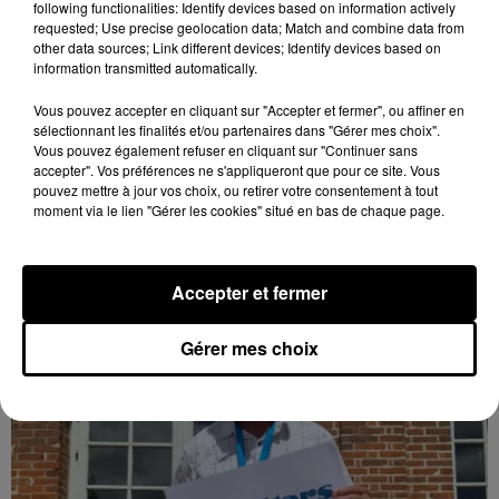
following functionalities: Identify devices based on information actively
requested; Use precise geolocation data; Match and combine data from
other data sources; Link different devices; Identify devices based on
information transmitted automatically.
Quatre blessés dont un grave dans un
Vous pouvez accepter en cliquant sur "Accepter et fermer", ou affiner en
accident sur l'A10
sélectionnant les finalités et/ou partenaires dans "Gérer mes choix".
Vous pouvez également refuser en cliquant sur "Continuer sans
Le choc a eu lieu dans la matinée, vendredi 7 août à
accepter". Vos préférences ne s'appliqueront que pour ce site. Vous
hauteur de Sainville en direction d'Orléans.
pouvez mettre à jour vos choix, ou retirer votre consentement à tout
moment via le lien "Gérer les cookies" situé en bas de chaque page.
LE GRAND FORMAT
Voir plus
Accepter et fermer
Gérer mes choix