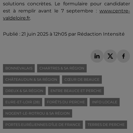
solutions concrètes. Le formulaire pour candidater
est à remplir avant le 7 septembre :
www.centre-
valdeloire.fr
.
Publié : 21 juin 2025 à 12h05 par Rédaction Intensité
BONNEVALAIS
CHARTRES & SA RÉGION
CHÂTEAUDUN & SA RÉGION
CŒUR DE BEAUCE
DREUX & SA RÉGION
ENTRE BEAUCE ET PERCHE
EURE-ET-LOIR (28)
FORÊTS DU PERCHE
INFO LOCALE
NOGENT-LE-ROTROU & SA RÉGION
PORTES EURÉLIENNES D'ÎLE DE FRANCE
TERRES DE PERCHE