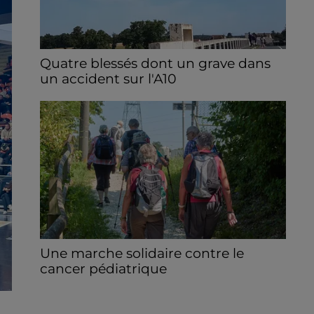
Quatre blessés dont un grave dans
un accident sur l'A10
Le choc a eu lieu dans la matinée, vendredi
7 août à hauteur de Sainville en direction
d'Orléans.
Une marche solidaire contre le
cancer pédiatrique
Le 13 septembre prochain, à Sours, une
randonnée solidaire est organisée afin de