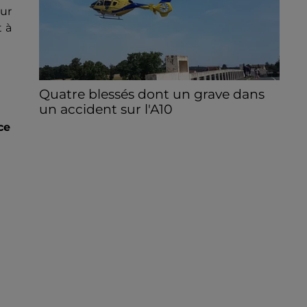
our
t à
Quatre blessés dont un grave dans
un accident sur l'A10
Le choc a eu lieu dans la matinée, vendredi
ce
7 août à hauteur de Sainville en direction
d'Orléans.