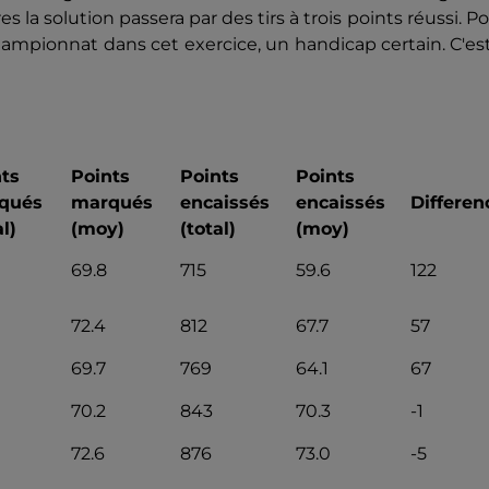
 la solution passera par des tirs à trois points réussi. P
 championnat dans cet exercice, un handicap certain. C'es
ts
Points
Points
Points
qués
marqués
encaissés
encaissés
Differen
al)
(moy)
(total)
(moy)
69.8
715
59.6
122
72.4
812
67.7
57
69.7
769
64.1
67
70.2
843
70.3
-1
72.6
876
73.0
-5