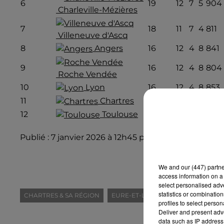
6
19
12
7
5
904
Charleville-Mézières
7
18
11
7
4
811
Villeneuve d'Ascq
8
Angers
16
12
4
8
841
9
16
12
4
8
804
Roche Vendée
10
Lyon
16
12
4
8
853
11
Chartres
15
12
3
9
813
12
Toulouse
13
11
2
9
707
Publié : 7 janvier 2026 à 12h45 par Rédaction Intens
We and
our (447) partn
access information on a 
select personalised ad
statistics or combinatio
CHARTRES & SA RÉGION
EURE-ET-LOIR (28)
INFO LOCALE
profiles to select person
Deliver and present adv
data such as IP address 