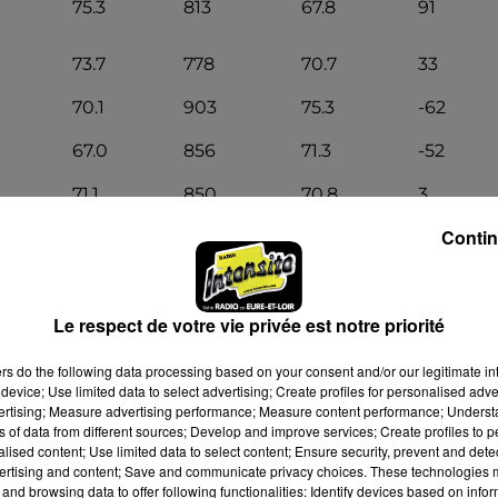
75.3
813
67.8
91
73.7
778
70.7
33
70.1
903
75.3
-62
67.0
856
71.3
-52
71.1
850
70.8
3
67.8
922
76.8
-109
Contin
64.3
851
77.4
-144
ité
Le respect de votre vie privée est notre priorité
ers
do the following data processing based on your consent and/or our legitimate int
device; Use limited data to select advertising; Create profiles for personalised adver
vertising; Measure advertising performance; Measure content performance; Unders
ns of data from different sources; Develop and improve services; Create profiles to 
alised content; Use limited data to select content; Ensure security, prevent and detect
ertising and content; Save and communicate privacy choices. These technologies
and browsing data to offer following functionalities: Identify devices based on infor