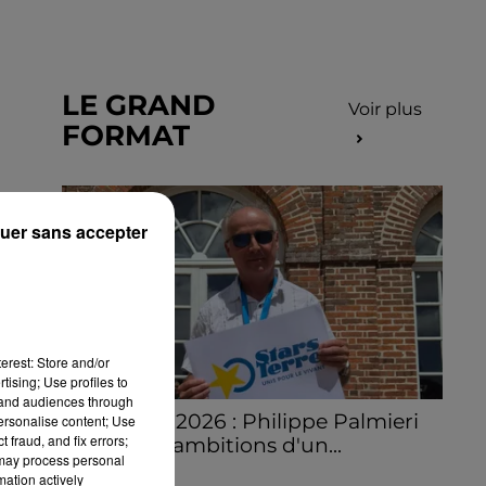
LE GRAND
Voir plus
FORMAT
uer sans accepter
erest: Store and/or
tising; Use profiles to
tand audiences through
Stars'Terre 2026 : Philippe Palmieri
personalise content; Use
 fraud, and fix errors;
dévoile les ambitions d'un...
 may process personal
À quelques semaines de la première
mation actively