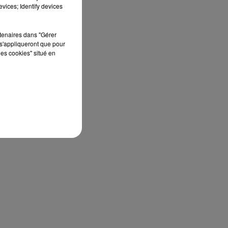
édition de Stars'Terre, organisée du 18 au 20
vices; Identify devices
septembre 2026 au Château de Courtalain,
Philippe Palmieri, président...
rtenaires dans "Gérer
s'appliqueront que pour
les cookies" situé en