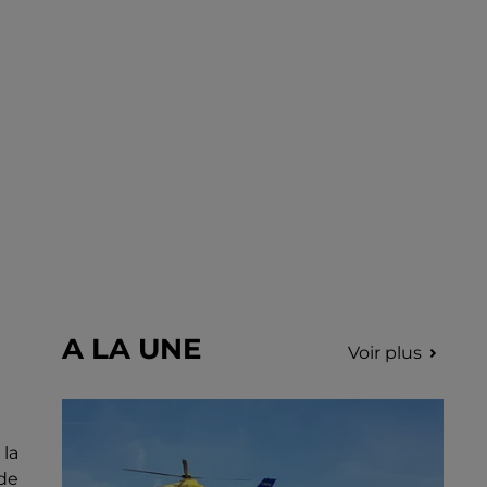
récolter des fonds pour la recherche contre
le cancer.
A LA UNE
Voir plus
la
 de