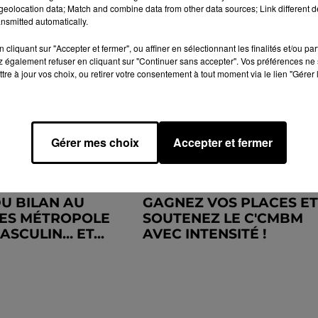
eolocation data; Match and combine data from other data sources; Link different de
nsmitted automatically.
cliquant sur "Accepter et fermer", ou affiner en sélectionnant les finalités et/ou pa
 également refuser en cliquant sur "Continuer sans accepter". Vos préférences ne 
tre à jour vos choix, ou retirer votre consentement à tout moment via le lien "Gérer 
Gérer mes choix
Accepter et fermer
DU BILAN AU
GAGNEZ VOS PLACES ET
ES MÉTROPOLE
SOUTENEZ LE C'CMBM
SCULIN… ET...
AVEC INTENSITÉ !