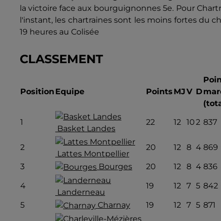
la victoire face aux bourguignonnes 5e. Pour Chartres
l'instant, les chartraines sont les moins fortes du
19 heures au Colisée
CLASSEMENT
Poin
Position
Equipe
Points
MJ
V
D
mar
(tot
1
22
12
10
2
837
Basket Landes
2
20
12
8
4
869
Lattes Montpellier
3
Bourges
20
12
8
4
836
4
19
12
7
5
842
Landerneau
5
Charnay
19
12
7
5
871