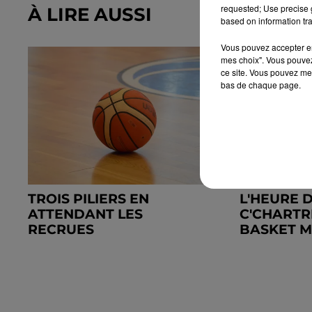
requested; Use precise g
À LIRE AUSSI
based on information tra
Vous pouvez accepter en 
mes choix". Vous pouvez
ce site. Vous pouvez met
bas de chaque page.
TROIS PILIERS EN
L'HEURE 
ATTENDANT LES
C'CHARTR
RECRUES
BASKET MA