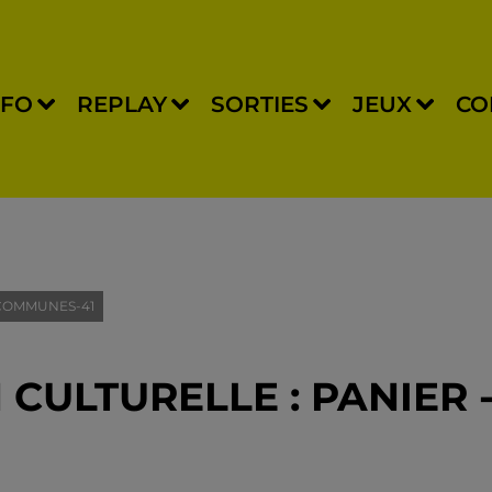
NFO
REPLAY
SORTIES
JEUX
CO
 COMMUNES-41
N CULTURELLE : PANIER 