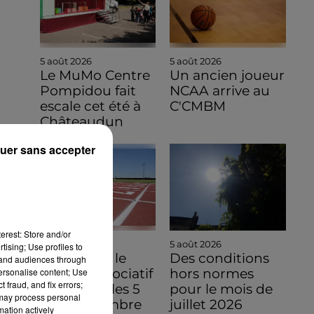
5 août 2026
5 août 2026
Le MuMo Centre
Un ancien joueur
Pompidou fait
NCAA arrive au
escale cet été à
C'CMBM
Châteaudun
uer sans accepter
erest: Store and/or
5 août 2026
5 août 2026
tising; Use profiles to
Découvrez le
Des conditions
tand audiences through
personalise content; Use
monde associatif
hors normes
 fraud, and fix errors;
à Chartres les 5
pour le mois de
 may process personal
et 6 septembre
juillet 2026
mation actively