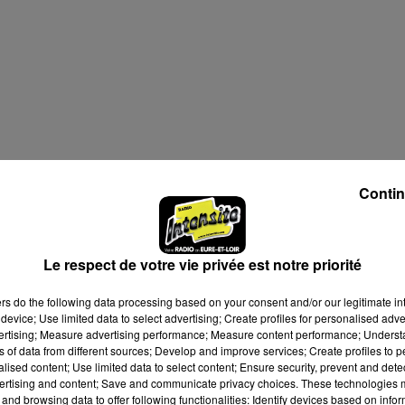
6 à 19h00
Contin
6 à 20h00
Le respect de votre vie privée est notre priorité
ers
do the following data processing based on your consent and/or our legitimate int
device; Use limited data to select advertising; Create profiles for personalised adver
vertising; Measure advertising performance; Measure content performance; Unders
ns of data from different sources; Develop and improve services; Create profiles to 
alised content; Use limited data to select content; Ensure security, prevent and detect
ertising and content; Save and communicate privacy choices. These technologies
and browsing data to offer following functionalities: Identify devices based on infor