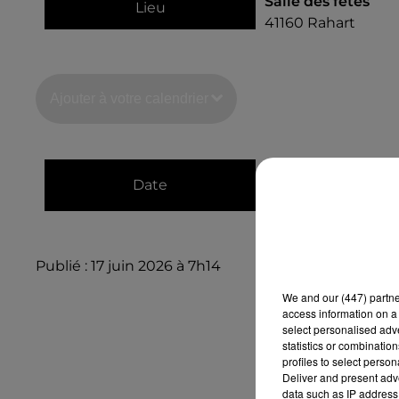
Salle des fêtes
Lieu
41160
Rahart
Ajouter à votre calendrier
du
10 octobre 202
Date
au
10 octobre 202
Publié : 17 juin 2026 à 7h14
We and
our (447) partn
access information on a 
select personalised ad
statistics or combinatio
profiles to select person
Deliver and present adv
data such as IP address 