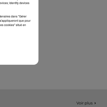
édition de Stars'Terre, organisée du 18 au 20
vices; Identify devices
septembre 2026 au Château de Courtalain,
Philippe Palmieri, président...
rtenaires dans "Gérer
s'appliqueront que pour
les cookies" situé en
Voir plus