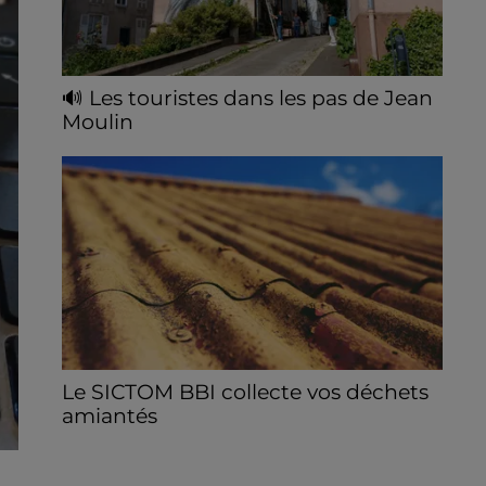
🔊 Les touristes dans les pas de Jean
Moulin
Le « tourisme de mémoire » s'invite dans
les sorties estivales de Chartres Tourisme.
Le SICTOM BBI collecte vos déchets
amiantés
La collecte se fait sous conditions et pour
un nombre limité de personnes, sur