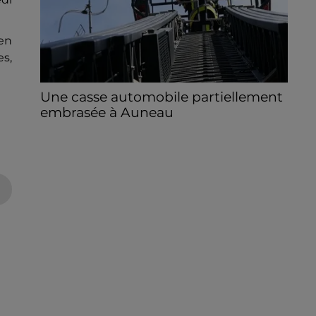
en
es,
Une casse automobile partiellement
embrasée à Auneau
« chômage technique pour neuf personnes
» après le sinistre, qui a également fait un
blessé.