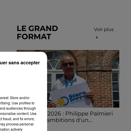
LE GRAND
Voir plus
FORMAT
uer sans accepter
erest: Store and/or
tising; Use profiles to
tand audiences through
Stars'Terre 2026 : Philippe Palmieri
personalise content; Use
 fraud, and fix errors;
dévoile les ambitions d'un...
 may process personal
À quelques semaines de la première
mation actively