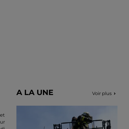
incription.
A LA UNE
Voir plus
et
sur
edi