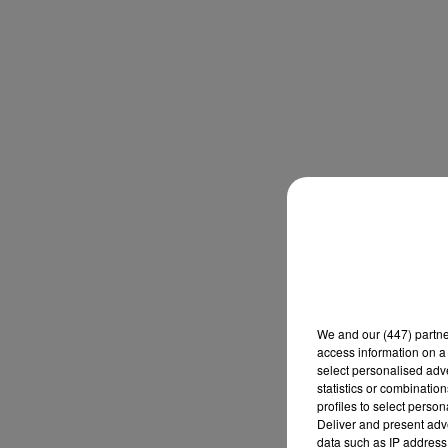
We and
our (447) partn
access information on a 
select personalised ad
statistics or combinatio
profiles to select person
Deliver and present adv
data such as IP address 