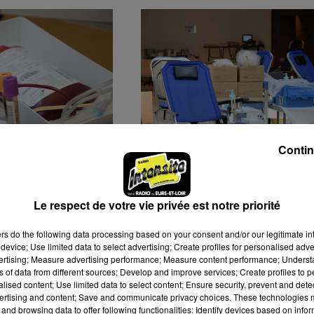
Contin
ECTE DE SANG
DERNIÈRES COLLECTES
 CASERNE DE
D'AOÛT POUR LE DON D
S
SANG
Le respect de votre vie privée est notre priorité
ers
do the following data processing based on your consent and/or our legitimate int
device; Use limited data to select advertising; Create profiles for personalised adver
vertising; Measure advertising performance; Measure content performance; Unders
ns of data from different sources; Develop and improve services; Create profiles to 
alised content; Use limited data to select content; Ensure security, prevent and detect
ertising and content; Save and communicate privacy choices. These technologies
and browsing data to offer following functionalities: Identify devices based on infor