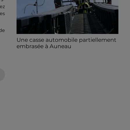
vez
les
nde
Une casse automobile partiellement
embrasée à Auneau
« chômage technique pour neuf personnes
» après le sinistre, qui a également fait un
blessé.