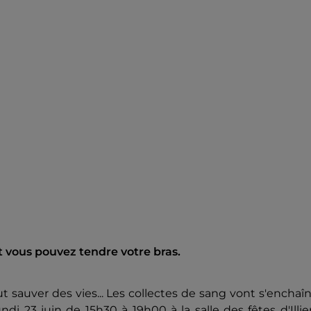
t vous pouvez tendre votre bras.
t sauver des vies... Les collectes de sang vont s'enchaî
i 23 juin de 15h30 à 19h00 à la salle des fêtes d'Illie