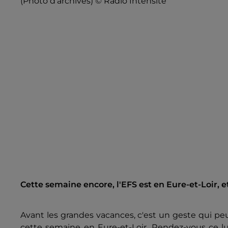
(Photo d'archives) © Radio Intensité
Cette semaine encore, l'EFS est en Eure-et-Loir, e
Avant les grandes vacances, c'est un geste qui peu
cette semaine en Eure-et-Loir. Rendez-vous ce lund