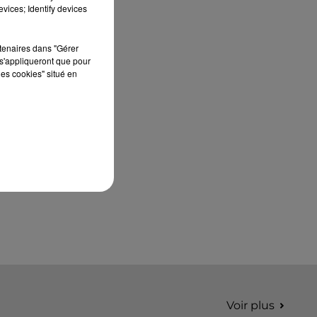
édition de Stars'Terre, organisée du 18 au 20
vices; Identify devices
septembre 2026 au Château de Courtalain,
Philippe Palmieri, président...
rtenaires dans "Gérer
s'appliqueront que pour
les cookies" situé en
Voir plus