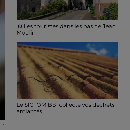
🔊 Les touristes dans les pas de Jean
Moulin
Le « tourisme de mémoire » s'invite dans
les sorties estivales de Chartres Tourisme.
Le SICTOM BBI collecte vos déchets
amiantés
La collecte se fait sous conditions et pour
r.
un nombre limité de personnes, sur