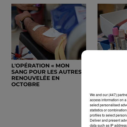
L'OPÉRATION « MON
UNE COLL
SANG POUR LES AUTRES »
DANS UNE
RENOUVELÉE EN
POMPIER
OCTOBRE
We and
our (447) partn
access information on a 
select personalised ad
statistics or combinatio
profiles to select person
Deliver and present adv
data such as IP address 