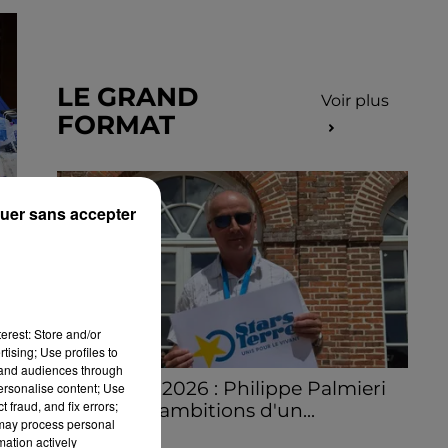
LE GRAND
Voir plus
FORMAT
uer sans accepter
E
erest: Store and/or
tising; Use profiles to
tand audiences through
Stars'Terre 2026 : Philippe Palmieri
personalise content; Use
 fraud, and fix errors;
dévoile les ambitions d'un...
 may process personal
À quelques semaines de la première
mation actively