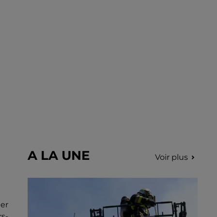
incription.
A LA UNE
Voir plus
ner
rs-