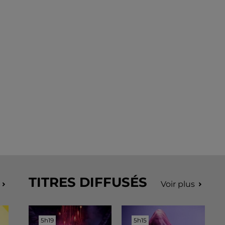
TITRES DIFFUSÉS
Voir plus
5h19
5h19
5h15
5h15