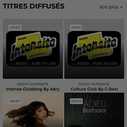
TITRES DIFFUSÉS
Voir plus
23h03
23h03
21h02
21h02
RADIO INTENSITE
RADIO INTENSITE
Intense Clubbing By Adry
Culture Club By C-Real
20h57
20h57
20h53
20h53