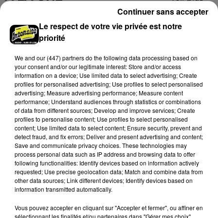
Continuer sans accepter
Le respect de votre vie privée est notre
priorité
We and
our (447) partners
do the following data processing based on
your consent and/or our legitimate interest: Store and/or access
information on a device; Use limited data to select advertising; Create
profiles for personalised advertising; Use profiles to select personalised
advertising; Measure advertising performance; Measure content
performance; Understand audiences through statistics or combinations
of data from different sources; Develop and improve services; Create
profiles to personalise content; Use profiles to select personalised
content; Use limited data to select content; Ensure security, prevent and
detect fraud, and fix errors; Deliver and present advertising and content;
Coupe de France : les basketteurs chartrains
Save and communicate privacy choices. These technologies may
process personal data such as IP address and browsing data to offer
connaissent la...
following functionalities: Identify devices based on information actively
Le C'CMBM affrontera un autre club de la région
requested; Use precise geolocation data; Match and combine data from
Centre à l'occasion des 32es de finale de la Coupe de
other data sources; Link different devices; Identify devices based on
information transmitted automatically.
France.
LE GRAND FORMAT
Vous pouvez accepter en cliquant sur "Accepter et fermer", ou affiner en
Voir plus
sélectionnant les finalités et/ou partenaires dans "Gérer mes choix".