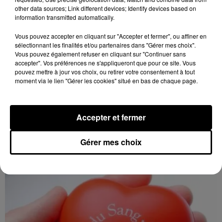
other data sources; Link different devices; Identify devices based on
information transmitted automatically.
Vous pouvez accepter en cliquant sur "Accepter et fermer", ou affiner en
sélectionnant les finalités et/ou partenaires dans "Gérer mes choix".
Vous pouvez également refuser en cliquant sur "Continuer sans
accepter". Vos préférences ne s'appliqueront que pour ce site. Vous
pouvez mettre à jour vos choix, ou retirer votre consentement à tout
moment via le lien "Gérer les cookies" situé en bas de chaque page.
17h16
LES ROCHES-L'ÉVÊQUE (41) - VIDE-
Accepter et fermer
GRENIERS DE LA BERNACHE
Dimanche 27 septembre, Les Roches-l'Évêque (Loir-
Gérer mes choix
et-Cher), ancien terrain de camping : Vide-greniers de
la Bernache.