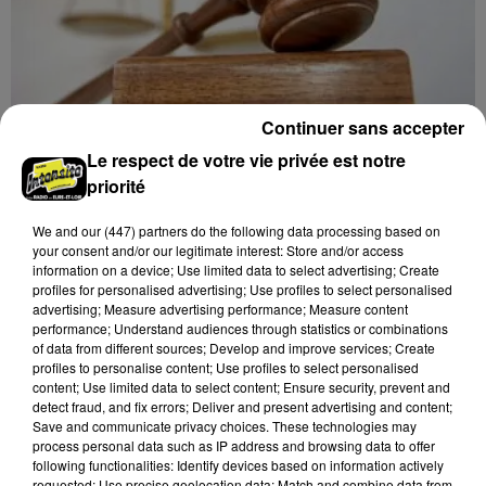
Continuer sans accepter
Le respect de votre vie privée est notre
priorité
17h37
LE COUDRAY - VENTE AUX ENCHÈRES :
We and
our (447) partners
do the following data processing based on
AUTOMOBILES 1/43E
your consent and/or our legitimate interest: Store and/or access
Mardi 22 septembre et 8 décembre à 10h00 à
information on a device; Use limited data to select advertising; Create
l'Espace des ventes du Coudray : vente aux enchères.
profiles for personalised advertising; Use profiles to select personalised
advertising; Measure advertising performance; Measure content
Automobiles 1/43e.
performance; Understand audiences through statistics or combinations
of data from different sources; Develop and improve services; Create
profiles to personalise content; Use profiles to select personalised
content; Use limited data to select content; Ensure security, prevent and
detect fraud, and fix errors; Deliver and present advertising and content;
Save and communicate privacy choices. These technologies may
process personal data such as IP address and browsing data to offer
following functionalities: Identify devices based on information actively
requested; Use precise geolocation data; Match and combine data from