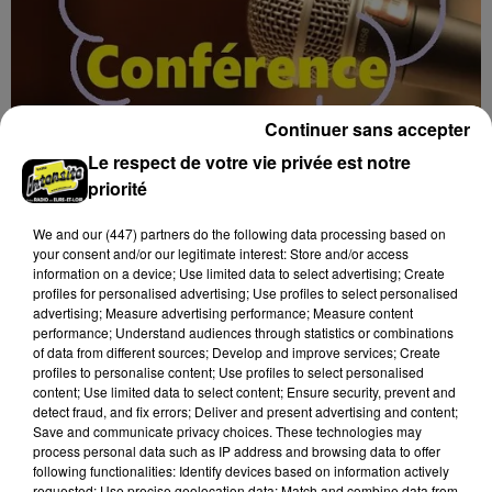
Continuer sans accepter
Le respect de votre vie privée est notre
priorité
7 août 2026
BLOIS (41) - CONFÉRENCE : « SOYEZ
We and
our (447) partners
do the following data processing based on
MAUDITS ! »
your consent and/or our legitimate interest: Store and/or access
information on a device; Use limited data to select advertising; Create
Jeudi 4 février 2027 à 14h30 à l'auditorium Samuel
profiles for personalised advertising; Use profiles to select personalised
Paty, bibliothèque Abbé-Grégoire de Blois (Loir-et-
advertising; Measure advertising performance; Measure content
performance; Understand audiences through statistics or combinations
Cher) : « Soyez maudits ! » Les malédictions
of data from different sources; Develop and improve services; Create
déposées...
profiles to personalise content; Use profiles to select personalised
content; Use limited data to select content; Ensure security, prevent and
detect fraud, and fix errors; Deliver and present advertising and content;
Save and communicate privacy choices. These technologies may
process personal data such as IP address and browsing data to offer
following functionalities: Identify devices based on information actively
requested; Use precise geolocation data; Match and combine data from