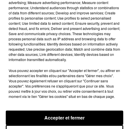
advertising; Measure advertising performance; Measure content
limité de personnes, sur incription.
performance; Understand audiences through statistics or combinations
of data from different sources; Develop and improve services; Create
profiles to personalise content; Use profiles to select personalised
A LA UNE
Voir plus
content; Use limited data to select content; Ensure security, prevent and
detect fraud, and fix errors; Deliver and present advertising and content;
Save and communicate privacy choices. These technologies may
process personal data such as IP address and browsing data to offer
following functionalities: Identify devices based on information actively
requested; Use precise geolocation data; Match and combine data from
other data sources; Link different devices; Identify devices based on
information transmitted automatically.
Vous pouvez accepter en cliquant sur "Accepter et fermer", ou affiner en
sélectionnant les finalités et/ou partenaires dans "Gérer mes choix".
Vous pouvez également refuser en cliquant sur "Continuer sans
accepter". Vos préférences ne s'appliqueront que pour ce site. Vous
pouvez mettre à jour vos choix, ou retirer votre consentement à tout
moment via le lien "Gérer les cookies" situé en bas de chaque page.
Une casse automobile partiellement
embrasée à Auneau
Accepter et fermer
« chômage technique pour neuf personnes » après le