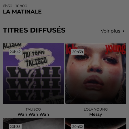
6h30 - 10h00
LA MATINALE
TITRES DIFFUSÉS
Voir plus
20h42
20h42
20h39
20h39
TALISCO
LOLA YOUNG
Wah Wah Wah
Messy
20h35
20h35
20h32
20h32