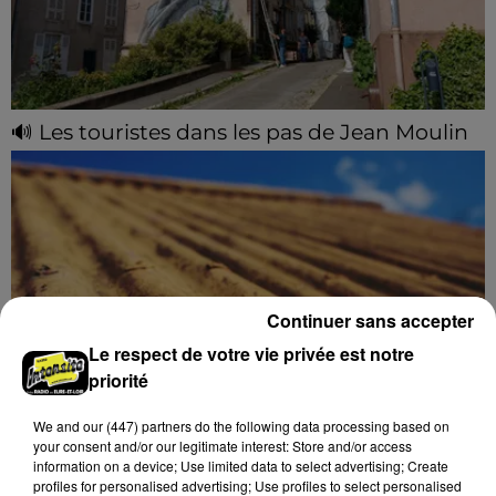
🔊 Les touristes dans les pas de Jean Moulin
Le « tourisme de mémoire » s'invite dans les sorties
estivales de Chartres Tourisme.
Continuer sans accepter
Le respect de votre vie privée est notre
priorité
We and
our (447) partners
do the following data processing based on
Le SICTOM BBI collecte vos déchets
your consent and/or our legitimate interest: Store and/or access
amiantés
information on a device; Use limited data to select advertising; Create
profiles for personalised advertising; Use profiles to select personalised
La collecte se fait sous conditions et pour un nombre