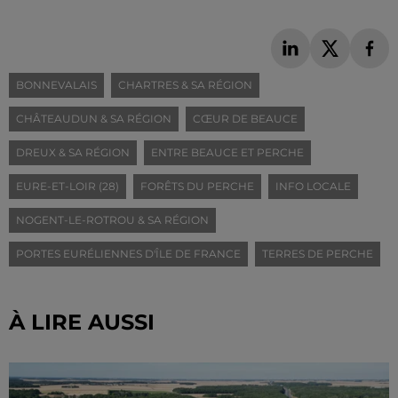
BONNEVALAIS
CHARTRES & SA RÉGION
CHÂTEAUDUN & SA RÉGION
CŒUR DE BEAUCE
DREUX & SA RÉGION
ENTRE BEAUCE ET PERCHE
EURE-ET-LOIR (28)
FORÊTS DU PERCHE
INFO LOCALE
NOGENT-LE-ROTROU & SA RÉGION
PORTES EURÉLIENNES D'ÎLE DE FRANCE
TERRES DE PERCHE
À LIRE AUSSI