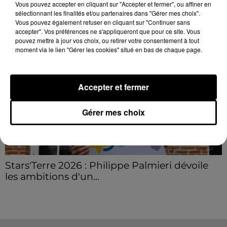
Vous pouvez accepter en cliquant sur "Accepter et fermer", ou affiner en
Grâce...
LE GRAND FORMAT
Voir plus
sélectionnant les finalités et/ou partenaires dans "Gérer mes choix".
Vous pouvez également refuser en cliquant sur "Continuer sans
accepter". Vos préférences ne s'appliqueront que pour ce site. Vous
pouvez mettre à jour vos choix, ou retirer votre consentement à tout
moment via le lien "Gérer les cookies" situé en bas de chaque page.
Accepter et fermer
Gérer mes choix
Stars'Terre 2026 : Philippe Palmieri dévoile
les ambitions d'un...
À quelques semaines de la première édition de
Stars'Terre, organisée du 18 au 20 septembre 2026 au
Château de Courtalain, Philippe Palmieri, président...