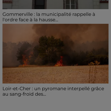
Gommerville : la municipalité rappelle à
l'ordre face à la hausse...
Incrustation de déchets, déjections sur les sites
symboliques et temps communal gaspillé : face à la
hausse des incivilités, la mairie de Gommerville
hausse...
Loir-et-Cher : un pyromane interpellé grâce
au sang-froid des...
Samedi 25 juillet, plus d'une dizaine de feux de
champs et de sous-bois ont été déclenchés dans le