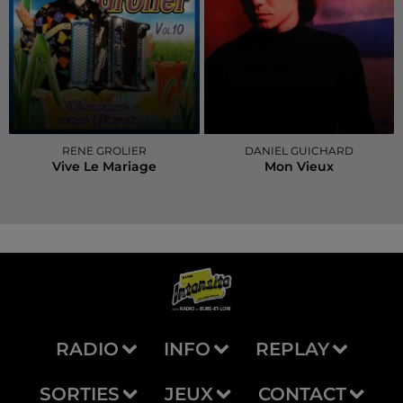
RENE GROLIER
DANIEL GUICHARD
Vive Le Mariage
Mon Vieux
RADIO
INFO
REPLAY
SORTIES
JEUX
CONTACT