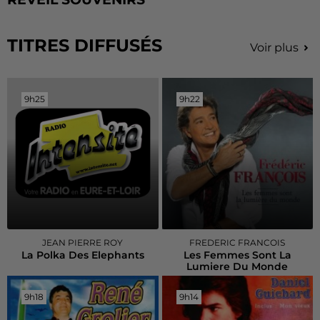
TITRES DIFFUSÉS
Voir plus
9h25
9h25
9h22
9h22
JEAN PIERRE ROY
FREDERIC FRANCOIS
La Polka Des Elephants
Les Femmes Sont La
Lumiere Du Monde
9h18
9h18
9h14
9h14