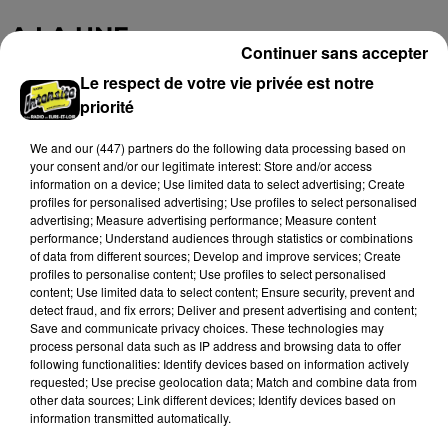
secteur de Fontaine-les-Côteaux, Montoire et Lunay.
Grâce...
A LA UNE
Voir plus
Continuer sans accepter
Le respect de votre vie privée est notre
priorité
We and
our (447) partners
do the following data processing based on
your consent and/or our legitimate interest: Store and/or access
information on a device; Use limited data to select advertising; Create
profiles for personalised advertising; Use profiles to select personalised
advertising; Measure advertising performance; Measure content
performance; Understand audiences through statistics or combinations
of data from different sources; Develop and improve services; Create
profiles to personalise content; Use profiles to select personalised
content; Use limited data to select content; Ensure security, prevent and
detect fraud, and fix errors; Deliver and present advertising and content;
Save and communicate privacy choices. These technologies may
Loir-et-Cher : un pyromane interpellé grâce
process personal data such as IP address and browsing data to offer
au sang-froid des...
following functionalities: Identify devices based on information actively
requested; Use precise geolocation data; Match and combine data from
Samedi 25 juillet, plus d'une dizaine de feux de
other data sources; Link different devices; Identify devices based on
champs et de sous-bois ont été déclenchés dans le
information transmitted automatically.
secteur de Fontaine-les-Côteaux, Montoire et Lunay.