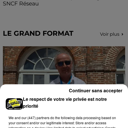
SNCF Réseau
Loïc Bour a fait remonter le ras-le-bol des usagers de
la ligne TER Paris-Chartres et demande une vigilance
particulière et un meilleur accompagnement.
LE GRAND FORMAT
Voir plus
Continuer sans accepter
Le respect de votre vie privée est notre
priorité
We and
our (447) partners
do the following data processing based on
Stars'Terre 2026 : Philippe Palmieri dévoile
your consent and/or our legitimate interest: Store and/or access
les ambitions d'un...
information on a device; Use limited data to select advertising; Create