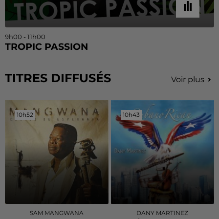
9h00 - 11h00
TROPIC PASSION
TITRES DIFFUSÉS
Voir plus
10h52
10h52
10h43
10h43
SAM MANGWANA
DANY MARTINEZ