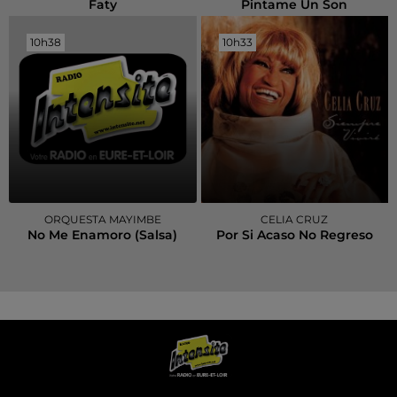
Faty
Pintame Un Son
10h38
10h38
10h33
10h33
ORQUESTA MAYIMBE
CELIA CRUZ
No Me Enamoro (salsa)
Por Si Acaso No Regreso