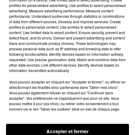
profiles for personalised advertising; Use profiles to select personalised
À quelques semaines de la première édition de
advertising; Measure advertising performance; Measure content
Stars'Terre, organisée du 18 au 20 septembre 2026 au
performance; Understand audiences through statistics or combinations
Château de Courtalain, Philippe Palmieri, président...
of data from different sources; Develop and improve services; Create
profiles to personalise content; Use profiles to select personalised
LES JEUX
content; Use limited data to select content; Ensure security, prevent and
Voir plus
detect fraud, and fix errors; Deliver and present advertising and content;
Save and communicate privacy choices. These technologies may
process personal data such as IP address and browsing data to offer
following functionalities: Identify devices based on information actively
requested; Use precise geolocation data; Match and combine data from
other data sources; Link different devices; Identify devices based on
information transmitted automatically.
Vous pouvez accepter en cliquant sur "Accepter et fermer", ou affiner en
sélectionnant les finalités et/ou partenaires dans "Gérer mes choix".
Vous pouvez également refuser en cliquant sur "Continuer sans
accepter". Vos préférences ne s'appliqueront que pour ce site. Vous
pouvez mettre à jour vos choix, ou retirer votre consentement à tout
moment via le lien "Gérer les cookies" situé en bas de chaque page.
Accepter et fermer